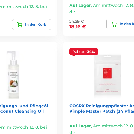
Auf Lager
,
Am mittwoch 12. 8.
Am mittwoch 12. 8. bei
dir
24,29 €
In den 
In den Korb
18,16 €
Rabatt
-34%
nigungs- und Pflegeöl
COSRX Reinigungspflaster A
conut Cleansing Oil
Pimple Master Patch (24 Pflas
Auf Lager
,
Am mittwoch 12. 8.
Am mittwoch 12. 8. bei
dir