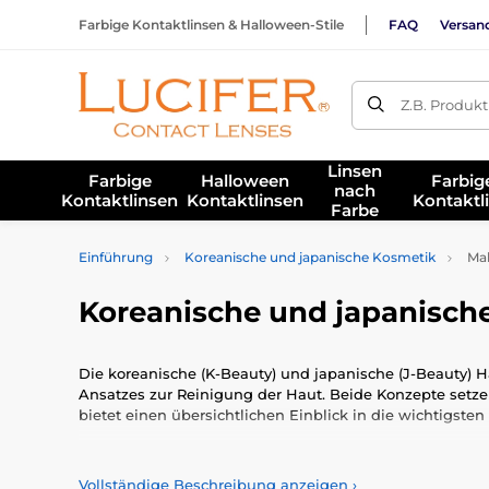
Farbige Kontaktlinsen & Halloween-Stile
FAQ
Versan
Z.B. Produk
Linsen
Farbige
Halloween
Farbig
nach
Kontaktlinsen
Kontaktlinsen
Kontaktl
Farbe
Einführung
Koreanische und japanische Kosmetik
Mak
Koreanische und japanisch
Die koreanische (K-Beauty) und japanische (J-Beauty) H
Ansatzes zur Reinigung der Haut. Beide Konzepte setze
bietet einen übersichtlichen Einblick in die wichtigst
Warum die Reinigung der Ha
Vollständige Beschreibung anzeigen
›