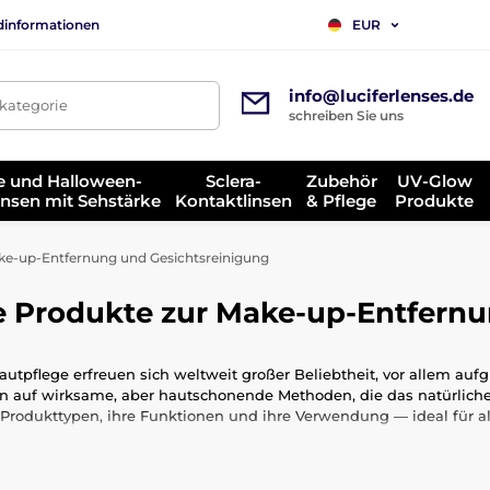
dinformationen
EUR
info@luciferlenses.de
tkategorie
schreiben Sie uns
e und Halloween-
Sclera-
Zubehör
UV-Glow
insen mit Sehstärke
Kontaktlinsen
& Pflege
Produkte
e-up-Entfernung und Gesichtsreinigung
e Produkte zur Make-up-Entfernu
autpflege erfreuen sich weltweit großer Beliebtheit, vor allem a
n auf wirksame, aber hautschonende Methoden, die das natürliche 
en Produkttypen, ihre Funktionen und ihre Verwendung — ideal für a
ut so wichtig ist