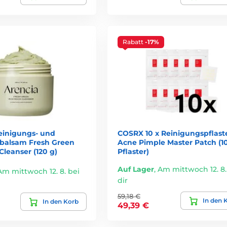
 Niacinamid
Rabatt
-17%
r Hyaluronsäure
inigungs- und
COSRX 10 x Reinigungspflast
balsam Fresh Green
Acne Pimple Master Patch (10
Cleanser (120 g)
Pflaster)
iger
Auf Lager
,
Am mittwoch 12. 8.
Am mittwoch 12. 8. bei
dir
59,18 €
In den 
In den Korb
49,39 €
ernung und Gesichtsreinigung gehören zu den effektivsten und z