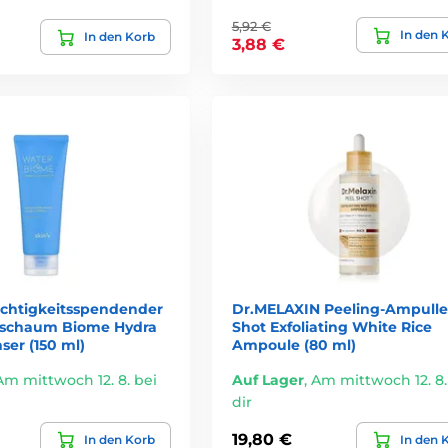
5,92 €
In den 
In den Korb
3,88 €
Wasser entsteht ein feiner Schaum.
ernen
zweistufige Reinigung)?
ndete Methode:
schmutzungen.
en gründlich und entfernt alle restlichen Rückstände.
chtigkeitsspendender
Dr.MELAXIN Peeling-Ampulle
sschaum Biome Hydra
Shot Exfoliating White Rice
usgeglichene und angenehme Haut.
er (150 ml)
Ampoule (80 ml)
Am mittwoch 12. 8. bei
Auf Lager
,
Am mittwoch 12. 8.
dir
de Reinigungsprodukt aus?
19,80 €
In den Korb
In den 