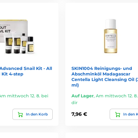
auttypen
nd
Reinigung
versteht und Produkte passend zum eigenen Hauttyp w
dvanced Snail Kit - All
SKIN1004 Reinigungs- und
 Kit 4-step
Abschminköl Madagascar
Centella Light Cleansing Oil 
ml)
Am mittwoch 12. 8. bei
Auf Lager
,
Am mittwoch 12. 8.
dir
7,96 €
In den Korb
In den 