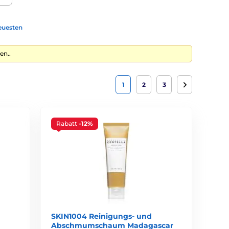
euesten
en..
 lösen.
1
2
3
Rabatt
-12%
SKIN1004 Reinigungs- und
Abschmumschaum Madagascar