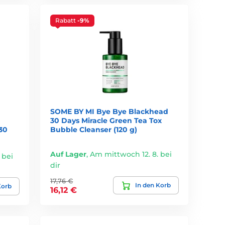
Rabatt
-9%
ählt, schafft die ideale Grundlage für eine
SOME BY MI Bye Bye Blackhead
30 Days Miracle Green Tea Tox
(30
Bubble Cleanser (120 g)
Auf Lager
,
Am mittwoch 12. 8. bei
 bei
dir
17,76 €
In den Korb
Korb
16,12 €