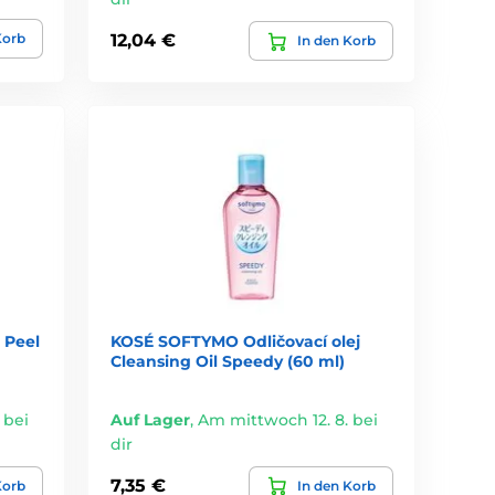
Korb
12,04 €
In den Korb
 Peel
KOSÉ SOFTYMO Odličovací olej
Cleansing Oil Speedy (60 ml)
 bei
Auf Lager
,
Am mittwoch 12. 8. bei
dir
7,35 €
Korb
In den Korb