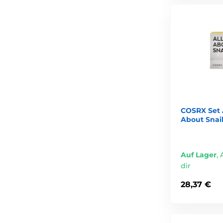
sie respektieren den natürlichen pH-Wert der Haut
bieten verschiedene Texturen für unterschiedliche H
eignen sich auch für empfindliche Haut
verbinden Wirksamkeit mit Hautschonung
Wer den Unterschied zwischen
Make-up-Entfernung
u
wirkungsvolle Hautpflegeroutine.
COSRX Set A
About Snail
Auf Lager
,
dir
28,37 €