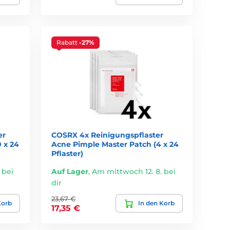
Rabatt
-27%
er
COSRX 4x Reinigungspflaster
 x 24
Acne Pimple Master Patch (4 x 24
Pflaster)
 bei
Auf Lager
,
Am mittwoch 12. 8. bei
dir
23,67 €
Korb
In den Korb
17,35 €
ugleich sanftesten Lösungen auf dem Markt.