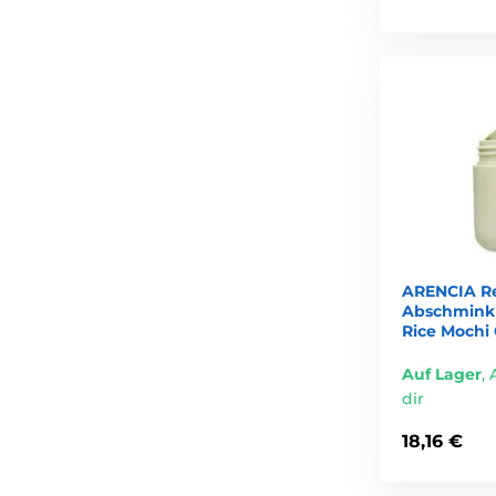
Fettige und Mischhaut
Reinigungsöl + Schaumreiniger
empfehlenswerte Inhaltsstoffe: Grüntee, Reisextrakt,
Trockene Haut
Reinigungsbalm + sanfter Gel- oder Creme-Reiniger
ideal sind Feuchtigkeitswirkstoffe wie Ceramide ode
Empfindliche Haut
ARENCIA Re
unparfümierte, reizfreie Formulierungen wählen
Abschmink
Rice Mochi 
am besten geeignet: cremige oder sehr milde Gelrein
Auf Lager
,
dir
Fazit
18,16 €
Koreanische und japanische Produkte zur Make-up-Entf