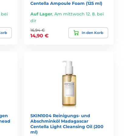
Centella Ampoule Foam (125 ml)
 bei
Auf Lager
,
Am mittwoch 12. 8. bei
dir
16,94 €
Korb
In den Korb
14,90 €
gen
SKIN1004 Reinigungs- und
khead
Abschminköl Madagascar
Centella Light Cleansing Oil (200
ml)