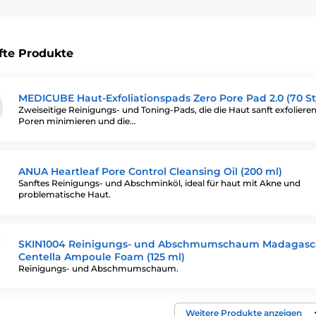
, SPF, Talg, Schweiß und Schmutz aus der Umwelt an. Wenn diese
n und die Aufnahme wirksamer Inhaltsstoffe aus den folgenden Pfle
fte Produkte
atz:
Eine saubere Haut ist die Grundlage für eine gesunde Haut
. 
MEDICUBE Haut-Exfoliationspads Zero Pore Pad 2.0 (70 S
Zweiseitige Reinigungs- und Toning-Pads, die die Haut sanft exfolieren
Poren minimieren und die…
 zwischen K-Beauty und J-Beaut
ANUA Heartleaf Pore Control Cleansing Oil (200 ml)
Sanftes Reinigungs- und Abschminköl, ideal für haut mit Akne und
problematische Haut.
nigung)
mfortable Haut
SKIN1004 Reinigungs- und Abschmumschaum Madagasc
Centella Ampoule Foam (125 ml)
Reinigungs- und Abschmumschaum.
Weitere Produkte anzeigen