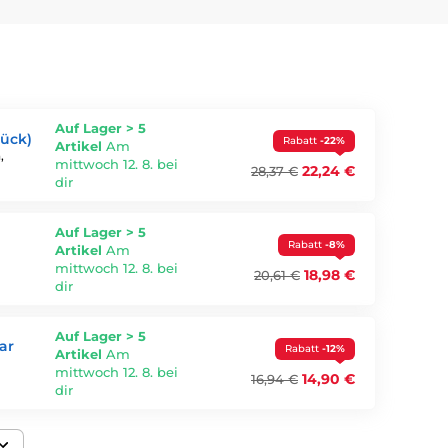
 Rückstände nicht gründlich entfernt werden, können
geschritten beeinträchtigen.
Die Reinigung soll Schmutz gründlich entfernen, ohne
Auf Lager > 5
tück)
Rabatt
-22%
Artikel
Am
,
mittwoch 12. 8. bei
22,24 €
28,37 €
y
dir
Auf Lager > 5
Rabatt
-8%
Artikel
Am
mittwoch 12. 8. bei
18,98 €
20,61 €
dir
Auf Lager > 5
ar
Rabatt
-12%
Artikel
Am
mittwoch 12. 8. bei
14,90 €
16,94 €
dir