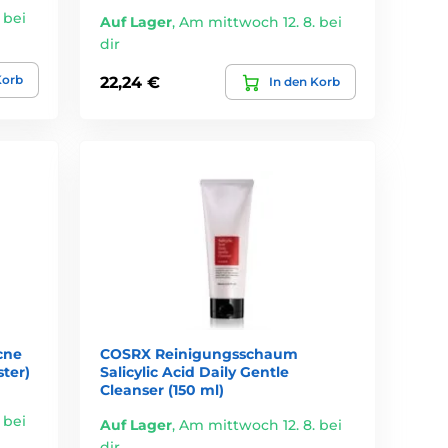
 bei
Auf Lager
,
Am mittwoch 12. 8. bei
dir
Korb
22,24 €
In den Korb
cne
COSRX Reinigungsschaum
ter)
Salicylic Acid Daily Gentle
Cleanser (150 ml)
 bei
Auf Lager
,
Am mittwoch 12. 8. bei
dir