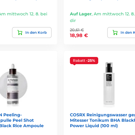
 schmilzt.
Am mittwoch 12. 8. bei
Auf Lager
,
Am mittwoch 12. 8.
dir
20,61 €
In den Korb
In den 
z
18,98 €
ner
 die vor der Anwendung geschüttelt werden müssen.
Rabatt
-25%
altende Lippenprodukte
kt
n
tt — die eigentliche Reinigung.
N Peeling-
COSRX Reinigungswasser ge
pulle Peel Shot
Mitesser Tonikum BHA Blac
ers)
 Black Rice Ampoule
Power Liquid (100 ml)