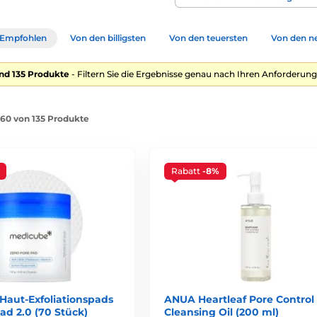
iger
Empfohlen
Von den billigsten
Von den teuersten
Von den n
ake-up-Entfernung
nd 135 Produkte
- Filtern Sie die Ergebnisse genau nach Ihren Anforderung
ung. Sie soll Make-up, SPF, Talg und andere ölige Verunreinigungen
1-60 von 135 Produkte
)
flege.
Rabatt
-8%
d SPF
e milchige Emulsion, die sich mühelos abwaschen lässt.
Balms)
aut-Exfoliationspads
ANUA Heartleaf Pore Control
ad 2.0 (70 Stück)
Cleansing Oil (200 ml)