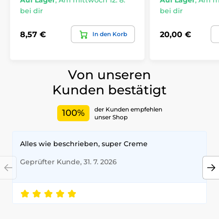
Auf Lager
,
Am mittwoch 12. 8.
Auf Lager
,
Am mi
bei dir
bei dir
8,57 €
20,00 €
In den Korb
Von unseren
Kunden bestätigt
der Kunden empfehlen
100%
unser Shop
Alles wie beschrieben, super Creme
Geprüfter Kunde, 31. 7. 2026