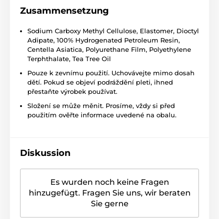
Zusammensetzung
Sodium Carboxy Methyl Cellulose, Elastomer, Dioctyl
Adipate, 100% Hydrogenated Petroleum Resin,
Centella Asiatica, Polyurethane Film, Polyethylene
Terphthalate, Tea Tree Oil
Pouze k zevnímu použití. Uchovávejte mimo dosah
dětí. Pokud se objeví podráždění pleti, ihned
přestaňte výrobek používat.
Složení se může měnit. Prosíme, vždy si před
použitím ověřte informace uvedené na obalu.
Diskussion
Es wurden noch keine Fragen
hinzugefügt. Fragen Sie uns, wir beraten
Sie gerne