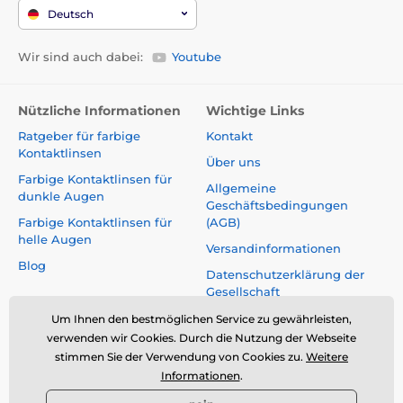
Deutsch
Wir sind auch dabei:
Youtube
Nützliche Informationen
Wichtige Links
Ratgeber für farbige
Kontakt
Kontaktlinsen
Über uns
Farbige Kontaktlinsen für
Allgemeine
dunkle Augen
Geschäftsbedingungen
Farbige Kontaktlinsen für
(AGB)
helle Augen
Versandinformationen
Blog
Datenschutzerklärung der
Gesellschaft
Reklamationen und Rücktritt
Um Ihnen den bestmöglichen Service zu gewährleisten,
vom Vertrag
verwenden wir Cookies. Durch die Nutzung der Webseite
stimmen Sie der Verwendung von Cookies zu.
Weitere
Sicherheit und Qualität ohne
Informationen
.
Kompromisse