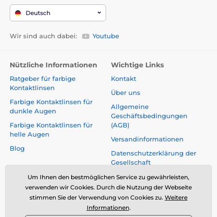
Deutsch
Wir sind auch dabei:
Youtube
Nützliche Informationen
Wichtige Links
Ratgeber für farbige
Kontakt
Kontaktlinsen
Über uns
Farbige Kontaktlinsen für
Allgemeine
dunkle Augen
Geschäftsbedingungen
Farbige Kontaktlinsen für
(AGB)
helle Augen
Versandinformationen
Blog
Datenschutzerklärung der
Gesellschaft
Reklamationen und Rücktritt
Um Ihnen den bestmöglichen Service zu gewährleisten,
vom Vertrag
verwenden wir Cookies. Durch die Nutzung der Webseite
stimmen Sie der Verwendung von Cookies zu.
Weitere
Sicherheit und Qualität ohne
Informationen
.
Kompromisse