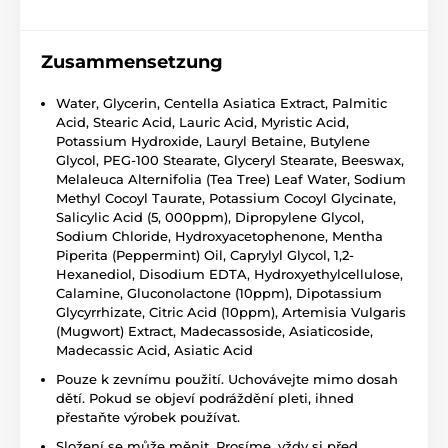
Zusammensetzung
Water, Glycerin, Centella Asiatica Extract, Palmitic
Acid, Stearic Acid, Lauric Acid, Myristic Acid,
Potassium Hydroxide, Lauryl Betaine, Butylene
Glycol, PEG-100 Stearate, Glyceryl Stearate, Beeswax,
Melaleuca Alternifolia (Tea Tree) Leaf Water, Sodium
Methyl Cocoyl Taurate, Potassium Cocoyl Glycinate,
Salicylic Acid (5, 000ppm), Dipropylene Glycol,
Sodium Chloride, Hydroxyacetophenone, Mentha
Piperita (Peppermint) Oil, Caprylyl Glycol, 1,2-
Hexanediol, Disodium EDTA, Hydroxyethylcellulose,
Calamine, Gluconolactone (10ppm), Dipotassium
Glycyrrhizate, Citric Acid (10ppm), Artemisia Vulgaris
(Mugwort) Extract, Madecassoside, Asiaticoside,
Madecassic Acid, Asiatic Acid
Pouze k zevnímu použití. Uchovávejte mimo dosah
dětí. Pokud se objeví podráždění pleti, ihned
přestaňte výrobek používat.
Složení se může měnit. Prosíme, vždy si před