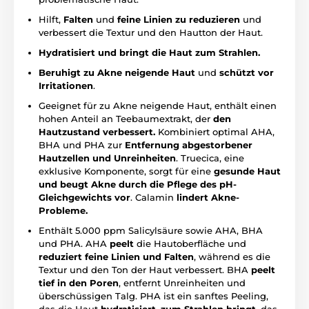
Hilft,
Falten
und
feine Linien zu reduzieren
und
verbessert die Textur und den Hautton der Haut.
Hydratisiert und bringt die Haut zum Strahlen.
Beruhigt zu Akne neigende Haut
und
schützt vor
Irritationen
.
Geeignet für zu Akne neigende Haut, enthält einen
hohen Anteil an Teebaumextrakt, der
den
Hautzustand verbessert.
Kombiniert optimal AHA,
BHA und PHA zur
Entfernung abgestorbener
Hautzellen und Unreinheiten
. Truecica, eine
exklusive Komponente, sorgt für eine
gesunde Haut
und beugt Akne durch die Pflege des pH-
Gleichgewichts vor
. Calamin
lindert Akne-
Probleme.
Enthält 5.000 ppm Salicylsäure sowie AHA, BHA
und PHA. AHA
peelt
die Hautoberfläche und
reduziert feine Linien und Falten
, während es die
Textur und den Ton der Haut verbessert. BHA
peelt
tief in den Poren
, entfernt Unreinheiten und
überschüssigen Talg. PHA ist ein sanftes Peeling,
das die Haut
hydratisiert
,
zum Strahlen bringt
, das