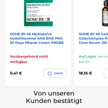
SOME BY MI Multiaktive
SOME BY MI Ges
Gesichtscreme AHA BHA PHA
Galactomyces P
30 Days Miracle Cream PROBE
Glow Serum (30 
Vorübergehend nicht
Auf Lager
,
am mo
verfügbar
bei dir
0,41 €
18,16 €
Detail
Von unseren
Kunden bestätigt