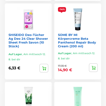
-14%
SHISEIDO Deo-Tücher
SOME BY MI
Ag Deo 24 Clear Shower
Körpercreme Beta
Sheet Fresh Savon (10
Panthenol Repair Body
Stück)
Cream (200 ml)
Auf Lager
,
Am mittwoch 12.
Auf Lager
,
Am mittwoch 12.
8. bei dir
8. bei dir
17,35 €
6,33 €
14,90 €