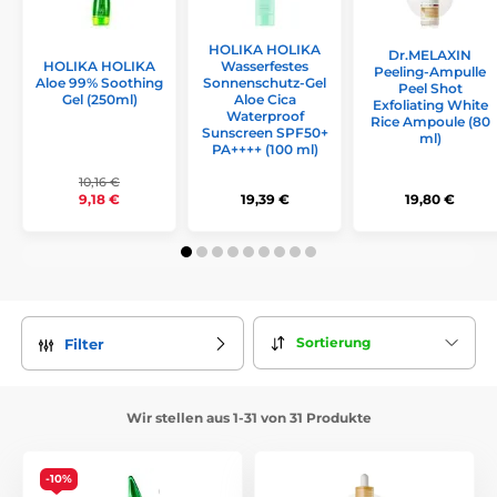
HOLIKA HOLIKA
Dr.MELAXIN
HOLIKA HOLIKA
Wasserfestes
Peeling-Ampulle
Aloe 99% Soothing
Sonnenschutz-Gel
Peel Shot
Gel (250ml)
Aloe Cica
Exfoliating White
Waterproof
Rice Ampoule (80
Sunscreen SPF50+
ml)
PA++++ (100 ml)
10,16 €
9,18 €
19,39 €
19,80 €
Sortierung
Filter
Wir stellen aus 1-31 von 31 Produkte
-10%