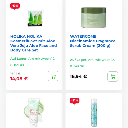
-13%
HOLIKA HOLIKA
WATERCOME
Kosmetik-Set mit Aloe
Niacinamide Fragrance
Vera Jeju Aloe Face and
Scrub Cream (200 g)
Body Care Set
Auf Lager
,
Am mittwoch 12.
Auf Lager
,
Am mittwoch 12.
8. bei dir
8. bei dir
16,12 €
16,94 €
14,08 €
-21%