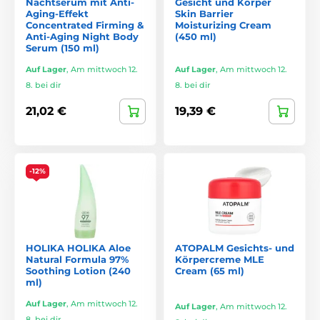
Nachtserum mit Anti-
Gesicht und Körper
Aging-Effekt
Skin Barrier
Concentrated Firming &
Moisturizing Cream
Anti-Aging Night Body
(450 ml)
Serum (150 ml)
Auf Lager
,
Am mittwoch 12.
Auf Lager
,
Am mittwoch 12.
8. bei dir
8. bei dir
21,02 €
19,39 €
-12%
HOLIKA HOLIKA Aloe
ATOPALM Gesichts- und
Natural Formula 97%
Körpercreme MLE
Soothing Lotion (240
Cream (65 ml)
ml)
Auf Lager
,
Am mittwoch 12.
Auf Lager
,
Am mittwoch 12.
8. bei dir