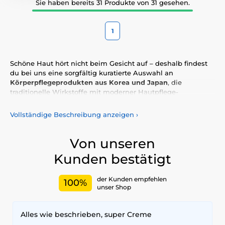
Sie haben bereits 31 Produkte von 31 gesehen.
1
Schöne Haut hört nicht beim Gesicht auf – deshalb findest
du bei uns eine sorgfältig kuratierte Auswahl an
Körperpflegeprodukten aus Korea und Japan
, die
traditionelle Wirkstoffe mit moderner Hautpflege-
Technologie verbinden. Asiatische Marken stehen für
Präzision, Hautfreundlichkeit und ein ganzheitliches
Vollständige Beschreibung anzeigen
›
Schönheitsverständnis – und genau das spiegelt sich auch
in ihrer Körperpflege wider.
Von unseren
Unsere Auswahl bietet alles, was du für eine komplette
Kunden bestätigt
Körperpflegeroutine
brauchst: von
sanften Peelings
und
reinigenden Duschgels
über
feuchtigkeitsspendende
Bodylotions
und
nährende Cremes
bis hin zu gezielter
der Kunden empfehlen
100%
Pflege für trockene Ellenbogen, Knie oder Fersen. Wenn du
unser Shop
von
glatter, geschmeidiger und gesunder Haut
träumst,
bieten dir koreanische und japanische Produkte effektive
Alles wie beschrieben, super Creme
und gleichzeitig sanfte Lösungen – meist ohne starke
Duftstoffe oder reizende Zusätze.