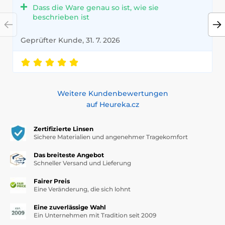
Dass die Ware genau so ist, wie sie
Die Formulierungen enthalten beliebte und wirksame
beschrieben ist
Inhaltsstoffe wie
Hyaluronsäure
,
Ceramide
,
Centella
Asiatica (Tigergras)
,
fermentierte Extrakte
,
Reisöl
oder
Geprüfter Kunde, 31. 7. 2026
AHA-/BHA-Säuren
– perfekt zur Beruhigung,
Feuchtigkeitsversorgung und Hauterneuerung. Viele der
Produkte sind zudem
vegan
,
parabenfrei
und auch für
empfindliche Haut geeignet.
Dank leichter Texturen, natürlichen Düften und
Weitere Kundenbewertungen
hochkonzentrierten Wirkstoffen wird deine tägliche
auf Heureka.cz
Körperpflege zum Wohlfühlmoment. Ergänze deine Routine
mit
Massagebürsten
,
Körpermasken
oder
aromatischen
Zertifizierte Linsen
Badezusätzen
– und verwandle dein Badezimmer in ein
Sichere Materialien und angenehmer Tragekomfort
kleines Home-Spa.
Das breiteste Angebot
Entdecke Körperpflege auf K-Beauty- und J-Beauty-Art –
Schneller Versand und Lieferung
denn dein Körper verdient die gleiche Aufmerksamkeit wie
dein Gesicht.
Fairer Preis
Eine Veränderung, die sich lohnt
Eine zuverlässige Wahl
Ein Unternehmen mit Tradition seit 2009