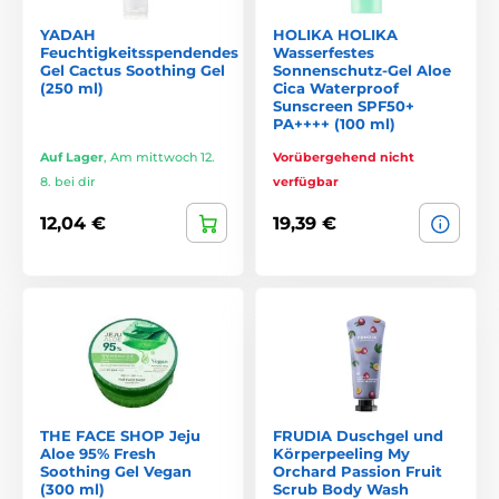
YADAH
HOLIKA HOLIKA
Feuchtigkeitsspendendes
Wasserfestes
Gel Cactus Soothing Gel
Sonnenschutz-Gel Aloe
(250 ml)
Cica Waterproof
Sunscreen SPF50+
PA++++ (100 ml)
Auf Lager
,
Am mittwoch 12.
Vorübergehend nicht
8. bei dir
verfügbar
12,04 €
19,39 €
THE FACE SHOP Jeju
FRUDIA Duschgel und
Aloe 95% Fresh
Körperpeeling My
Soothing Gel Vegan
Orchard Passion Fruit
(300 ml)
Scrub Body Wash