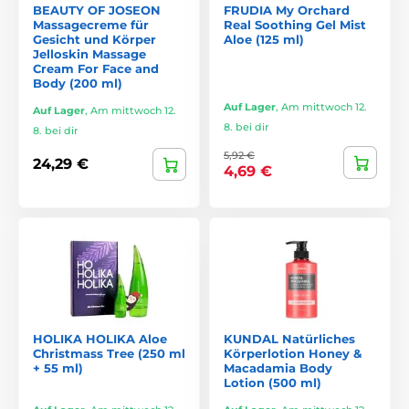
BEAUTY OF JOSEON
FRUDIA My Orchard
Massagecreme für
Real Soothing Gel Mist
Gesicht und Körper
Aloe (125 ml)
Jelloskin Massage
Cream For Face and
Body (200 ml)
Auf Lager
,
Am mittwoch 12.
Auf Lager
,
Am mittwoch 12.
8. bei dir
8. bei dir
5,92 €
24,29 €
4,69 €
HOLIKA HOLIKA Aloe
KUNDAL Natürliches
Christmass Tree (250 ml
Körperlotion Honey &
+ 55 ml)
Macadamia Body
Lotion (500 ml)