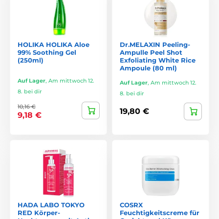
HOLIKA HOLIKA Aloe
Dr.MELAXIN Peeling-
99% Soothing Gel
Ampulle Peel Shot
(250ml)
Exfoliating White Rice
Ampoule (80 ml)
Auf Lager
,
Am mittwoch 12.
Auf Lager
,
Am mittwoch 12.
8. bei dir
8. bei dir
10,16 €
19,80 €
9,18 €
HADA LABO TOKYO
COSRX
RED Körper-
Feuchtigkeitscreme für