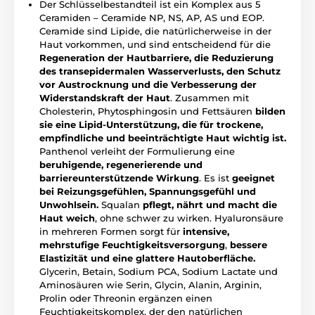
Der Schlüsselbestandteil ist ein Komplex aus 5
Ceramiden – Ceramide NP, NS, AP, AS und EOP.
Ceramide sind Lipide, die natürlicherweise in der
Haut vorkommen, und sind entscheidend für die
Regeneration der Hautbarriere, die Reduzierung
des transepidermalen Wasserverlusts, den Schutz
vor Austrocknung und die Verbesserung der
Widerstandskraft der Haut
. Zusammen mit
Cholesterin, Phytosphingosin und Fettsäuren
bilden
sie eine Lipid-Unterstützung, die für trockene,
empfindliche und beeinträchtigte Haut wichtig ist.
Panthenol verleiht der Formulierung eine
beruhigende, regenerierende und
barriereunterstützende Wirkung
. Es ist
geeignet
bei Reizungsgefühlen, Spannungsgefühl und
Unwohlsein.
Squalan
pflegt, nährt und macht die
Haut weich
, ohne schwer zu wirken. Hyaluronsäure
in mehreren Formen sorgt für
intensive,
mehrstufige Feuchtigkeitsversorgung
,
bessere
Elastizität und eine glattere Hautoberfläche.
Glycerin, Betain, Sodium PCA, Sodium Lactate und
Aminosäuren wie Serin, Glycin, Alanin, Arginin,
Prolin oder Threonin ergänzen einen
Feuchtigkeitskomplex, der den natürlichen