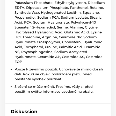
Potassium Phosphate, Ethylhexylglycerin, Disodium
EDTA, Dipotassium Phosphate, Panthenol, Betaine,
Synthetic Wax, Hydrogenated Lecithin, Squalane,
Propanediol, Sodium PCA, Sodium Lactate, Stearic
Acid, PCA, Sodium Hyaluronate, Polyglyceryl-10
Stearate, 1,2-Hexanediol, Serine, Alanine, Glycine,
Hydrolyzed Hyaluronic Acid, Glutamic Acid, Lysine
HCl, Threonine, Arginine, Ceramide NP, Sodium
Hyaluronate Crosspolymer, Cholesterol, Hyaluronic
Acid, Tocopherol, Proline, Palmitic Acid, Ceramide
NS, Phytosphingosine, Sodium Acetylated
Hyaluronate, Ceramide AP, Ceramide AS, Ceramide
EOP
Pouze k zevnímu použití. Uchovávejte mimo dosah
dětí. Pokud se objeví podráždění pleti, ihned
přestaňte výrobek používat.
Složení se může měnit. Prosíme, vždy si před
použitím ověřte informace uvedené na obalu.
Diskussion