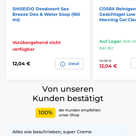
SHISEIDO Deodorant Sea
COSRX Reinige
Breeze Deo & Water Soap (160
Gesichtsgel Lo
ml)
Morning Gel Clea
Auf Lager
,
Am mi
Vorübergehend nicht
bei dir
verfügbar
14,08 €
12,04 €
Detail
12,04 €
Von unseren
Kunden bestätigt
der Kunden empfehlen
100%
unser Shop
Alles wie beschrieben, super Creme