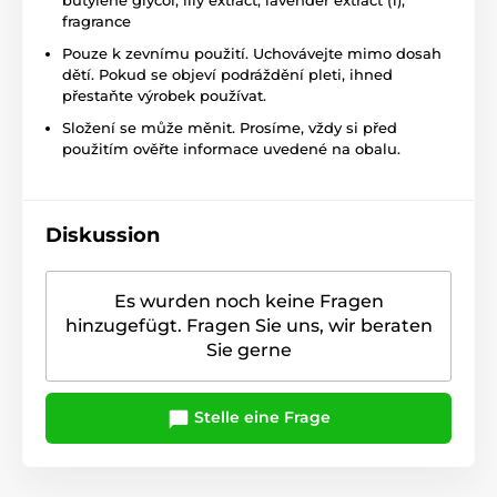
butylene glycol, lily extract, lavender extract (1),
fragrance
Pouze k zevnímu použití. Uchovávejte mimo dosah
dětí. Pokud se objeví podráždění pleti, ihned
přestaňte výrobek používat.
Složení se může měnit. Prosíme, vždy si před
použitím ověřte informace uvedené na obalu.
Diskussion
Es wurden noch keine Fragen
hinzugefügt. Fragen Sie uns, wir beraten
Sie gerne
Stelle eine Frage