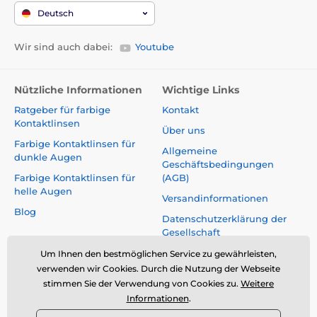
Deutsch
Wir sind auch dabei:
Youtube
Nützliche Informationen
Wichtige Links
Ratgeber für farbige
Kontakt
Kontaktlinsen
Über uns
Farbige Kontaktlinsen für
Allgemeine
dunkle Augen
Geschäftsbedingungen
Farbige Kontaktlinsen für
(AGB)
helle Augen
Versandinformationen
Blog
Datenschutzerklärung der
Gesellschaft
Reklamationen und Rücktritt
Um Ihnen den bestmöglichen Service zu gewährleisten,
vom Vertrag
verwenden wir Cookies. Durch die Nutzung der Webseite
stimmen Sie der Verwendung von Cookies zu.
Weitere
Sicherheit und Qualität ohne
Informationen
.
Kompromisse