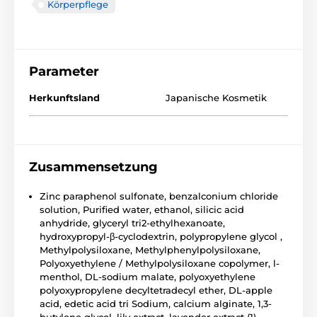
Körperpflege
Parameter
Herkunftsland
Japanische Kosmetik
Zusammensetzung
Zinc paraphenol sulfonate, benzalconium chloride
solution, Purified water, ethanol, silicic acid
anhydride, glyceryl tri2-ethylhexanoate,
hydroxypropyl-β-cyclodextrin, polypropylene glycol ,
Methylpolysiloxane, Methylphenylpolysiloxane,
Polyoxyethylene / Methylpolysiloxane copolymer, l-
menthol, DL-sodium malate, polyoxyethylene
polyoxypropylene decyltetradecyl ether, DL-apple
acid, edetic acid tri Sodium, calcium alginate, 1,3-