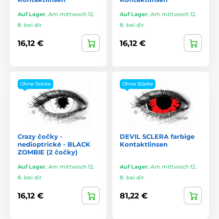
Auf Lager
,
Am mittwoch 12.
Auf Lager
,
Am mittwoch 12.
8. bei dir
8. bei dir
16,12 €
16,12 €
Ohne Stärke
Ohne Stärke
Crazy čočky -
DEVIL SCLERA farbige
nedioptrické - BLACK
Kontaktlinsen
ZOMBIE (2 čočky)
Auf Lager
,
Am mittwoch 12.
Auf Lager
,
Am mittwoch 12.
8. bei dir
8. bei dir
16,12 €
81,22 €