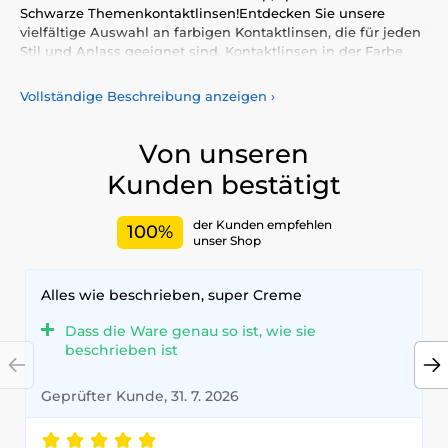
Schwarze Themenkontaktlinsen!Entdecken Sie unsere
vielfältige Auswahl an farbigen Kontaktlinsen, die für jeden
Stil und Anlass geeignet sind. Kontaktlinsen in der Farbe
Schwarze betonen nicht nur Ihre natürliche Ausstrahlung,
sondern ermöglichen es Ihnen auch, Ihre Persönlichkeit und
Vollständige Beschreibung anzeigen
›
Einzigartigkeit auszudrücken.Wählen Sie aus unserem
breiten Sortiment farbiger Kontaktlinsen, die den ganzen
Tag über Komfort und Sicherheit bieten. Bringen Sie mit
Von unseren
unseren hochwertigen Linsen Farbe in Ihr Leben –
Kunden bestätigt
zertifiziert nach höchsten Qualitäts- und
Sicherheitsstandards.
der Kunden empfehlen
100%
unser Shop
Alles wie beschrieben, super Creme
Dass die Ware genau so ist, wie sie
beschrieben ist
Geprüfter Kunde, 31. 7. 2026