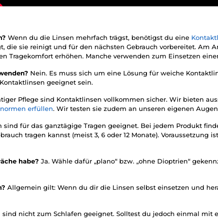
en?
Wenn du die Linsen mehrfach trägst, benötigst du eine
Kontakt
gt, die sie reinigt und für den nächsten Gebrauch vorbereitet. A
d den Tragekomfort erhöhen. Manche verwenden zum Einsetzen ein
erwenden?
Nein. Es muss sich um eine Lösung für weiche Kontaktli
 Kontaktlinsen geeignet sein.
htiger Pflege sind Kontaktlinsen vollkommen sicher. Wir bieten au
snormen erfüllen
. Wir testen sie zudem an unseren eigenen Augen
n sind für das ganztägige Tragen geeignet. Bei jedem Produkt fin
uch tragen kannst (meist 3, 6 oder 12 Monate). Voraussetzung ist n
hwäche habe?
Ja. Wähle dafür „plano“ bzw. „ohne Dioptrien“ gekenn
en?
Allgemein gilt: Wenn du dir die Linsen selbst einsetzen und h
 sind nicht zum Schlafen geeignet. Solltest du jedoch einmal mit 