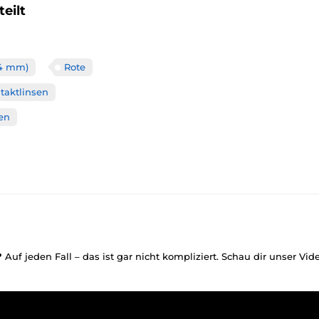
eilt
14 mm)
Rote
taktlinsen
sen
?
Auf jeden Fall – das ist gar nicht kompliziert. Schau dir unser Vi