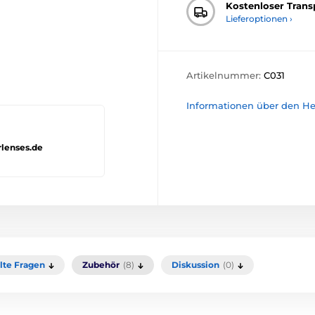
Kostenloser Trans
Lieferoptionen ›
Artikelnummer:
C031
Informationen über den Her
rlenses.de
llte Fragen
Zubehör
(8)
Diskussion
(0)