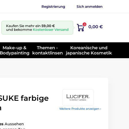
Registrierung
Sich anmelden
0
Kaufen Sie mehr ein
59,00 €
0,00 €
und bekomme
Kostenloser Versand
Make-up &
Themen -
Koreanische und
Bodypainting
kontaktlinsen
japanische Kosmetik
UKE farbige
n
Weitere Produkte anzeigen ›
es
Aussehen