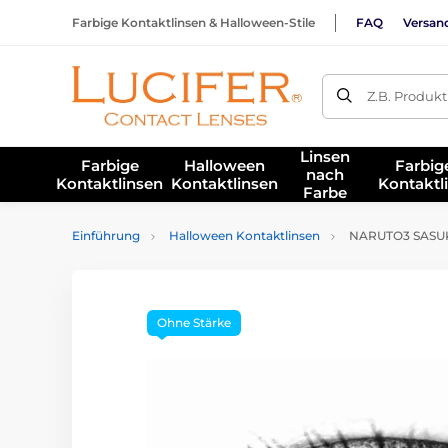
Farbige Kontaktlinsen & Halloween-Stile
FAQ
Versan
Z.B. Produk
Linsen
Farbige
Halloween
Farbig
nach
Kontaktlinsen
Kontaktlinsen
Kontaktl
Farbe
Einführung
Halloween Kontaktlinsen
NARUTO3 SASUKE
Ohne Stärke