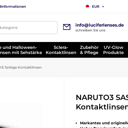
dinformationen
EUR
info@luciferlenses.de
tkategorie
schreiben Sie uns
e und Halloween-
Sclera-
Zubehör
UV-Glow
insen mit Sehstärke
Kontaktlinsen
& Pflege
Produkte
 farbige Kontaktlinsen
NARUTO3 SAS
Kontaktlinse
Markantes und originell