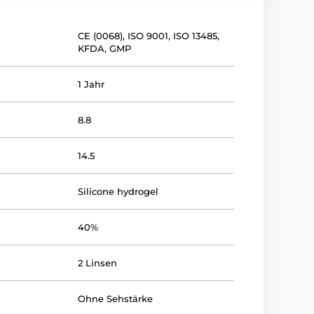
CE (0068)
,
ISO 9001
,
ISO 13485
,
KFDA
,
GMP
1 Jahr
8.8
14.5
Silicone hydrogel
40%
2 Linsen
Ohne Sehstärke