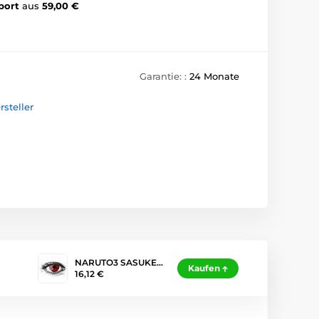
port
aus
59,00 €
Garantie: :
24 Monate
steller
NARUTO3 SASUKE…
Kaufen
16,12 €