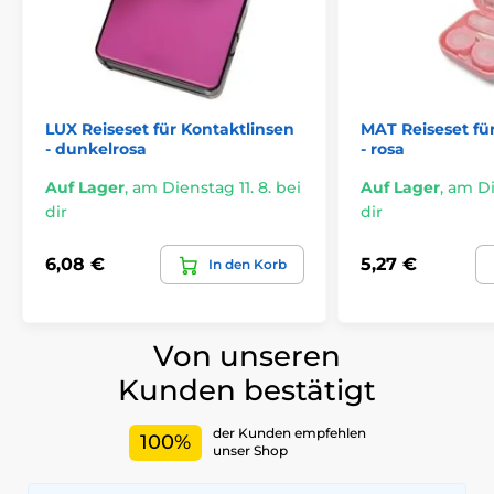
LUX Reiseset für Kontaktlinsen
MAT Reiseset fü
- dunkelrosa
- rosa
Auf Lager
,
am Dienstag 11. 8. bei
Auf Lager
,
am Die
dir
dir
6,08 €
5,27 €
In den Korb
Von unseren
Kunden bestätigt
der Kunden empfehlen
100%
unser Shop