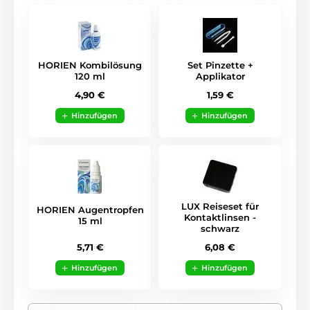
HORIEN Kombilösung
Set Pinzette +
120 ml
Applikator
4,90 €
1,59 €
Hinzufügen
Hinzufügen
LUX Reiseset für
HORIEN Augentropfen
Kontaktlinsen -
15 ml
schwarz
5,71 €
6,08 €
Hinzufügen
Hinzufügen