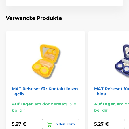
Verwandte Produkte
MAT Reiseset für Kontaktlinsen
MAT Reiseset fü
- gelb
- blau
Auf Lager
,
am donnerstag 13. 8.
Auf Lager
,
am do
bei dir
bei dir
5,27 €
5,27 €
In den Korb