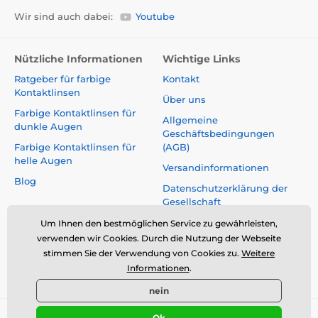
Wir sind auch dabei:
Youtube
Nützliche Informationen
Wichtige Links
Ratgeber für farbige
Kontakt
Kontaktlinsen
Über uns
Farbige Kontaktlinsen für
Allgemeine
dunkle Augen
Geschäftsbedingungen
Farbige Kontaktlinsen für
(AGB)
helle Augen
Versandinformationen
Blog
Datenschutzerklärung der
Gesellschaft
Reklamationen und Rücktritt
Um Ihnen den bestmöglichen Service zu gewährleisten,
vom Vertrag
verwenden wir Cookies. Durch die Nutzung der Webseite
stimmen Sie der Verwendung von Cookies zu.
Weitere
Sicherheit und Qualität ohne
Informationen
.
Kompromisse
nein
Ok