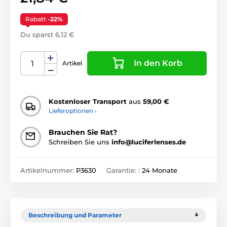
Rabatt
-22%
Du sparst 6,12 €
In den Korb
Artikel
Kostenloser Transport
aus
59,00 €
Lieferoptionen ›
Brauchen Sie Rat?
Schreiben Sie uns
info@luciferlenses.de
Artikelnummer:
P3630
Garantie: :
24 Monate
Beschreibung und Parameter