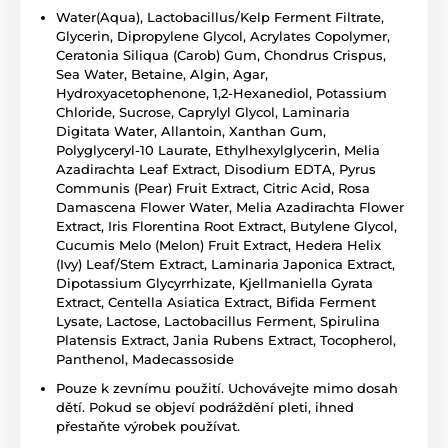
Water(Aqua), Lactobacillus/Kelp Ferment Filtrate,
Glycerin, Dipropylene Glycol, Acrylates Copolymer,
Ceratonia Siliqua (Carob) Gum, Chondrus Crispus,
Sea Water, Betaine, Algin, Agar,
Hydroxyacetophenone, 1,2-Hexanediol, Potassium
Chloride, Sucrose, Caprylyl Glycol, Laminaria
Digitata Water, Allantoin, Xanthan Gum,
Polyglyceryl-10 Laurate, Ethylhexylglycerin, Melia
Azadirachta Leaf Extract, Disodium EDTA, Pyrus
Communis (Pear) Fruit Extract, Citric Acid, Rosa
Damascena Flower Water, Melia Azadirachta Flower
Extract, Iris Florentina Root Extract, Butylene Glycol,
Cucumis Melo (Melon) Fruit Extract, Hedera Helix
(Ivy) Leaf/Stem Extract, Laminaria Japonica Extract,
Dipotassium Glycyrrhizate, Kjellmaniella Gyrata
Extract, Centella Asiatica Extract, Bifida Ferment
Lysate, Lactose, Lactobacillus Ferment, Spirulina
Platensis Extract, Jania Rubens Extract, Tocopherol,
Panthenol, Madecassoside
Pouze k zevnímu použití. Uchovávejte mimo dosah
dětí. Pokud se objeví podráždění pleti, ihned
přestaňte výrobek používat.