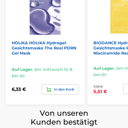
HOLIKA HOLIKA Hydrogel-
BIODANCE Hydr
Gesichtsmaske The Real PDRN
Gesichtsmaske R
Gel Mask
Niacinamide Re
Auf Lager
,
Am mi
Auf Lager
,
Am mittwoch 12. 8.
bei dir
bei dir
7,35 €
6,33 €
In den Korb
5,51 €
Von unseren
Kunden bestätigt