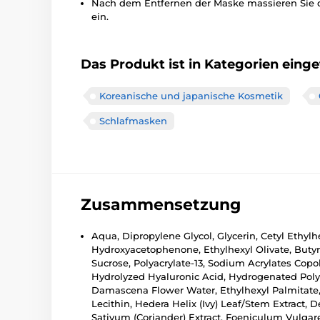
Nach dem Entfernen der Maske massieren Sie di
ein.
Das Produkt ist in Kategorien einget
Koreanische und japanische Kosmetik
Schlafmasken
Zusammensetzung
Aqua, Dipropylene Glycol, Glycerin, Cetyl Ethy
Hydroxyacetophenone, Ethylhexyl Olivate, Butyro
Sucrose, Polyacrylate-13, Sodium Acrylates Copol
Hydrolyzed Hyaluronic Acid, Hydrogenated Polyi
Damascena Flower Water, Ethylhexyl Palmitate, A
Lecithin, Hedera Helix (Ivy) Leaf/Stem Extract, 
Sativum (Coriander) Extract, Foeniculum Vulgar