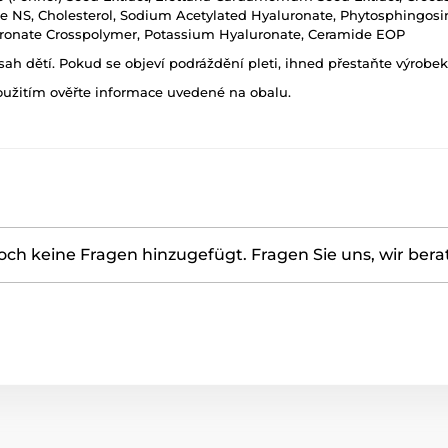
e NS, Cholesterol, Sodium Acetylated Hyaluronate, Phytosphingosi
ronate Crosspolymer, Potassium Hyaluronate, Ceramide EOP
h dětí. Pokud se objeví podráždění pleti, ihned přestaňte výrobek
oužitím ověřte informace uvedené na obalu.
ch keine Fragen hinzugefügt. Fragen Sie uns, wir bera