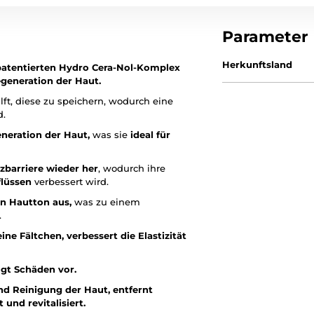
Parameter
Herkunftsland
atentierten Hydro Cera-Nol-Komplex
egeneration der Haut.
lft, diese zu speichern, wodurch eine
d.
eneration der Haut,
was sie
ideal für
tzbarriere wieder her
, wodurch ihre
flüssen
verbessert wird.
en Hautton aus,
was zu einem
.
ine Fältchen,
verbessert die Elastizität
ugt Schäden vor.
nd Reinigung der Haut,
entfernt
 und revitalisiert.