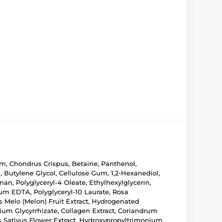
um, Chondrus Crispus, Betaine, Panthenol,
 Butylene Glycol, Cellulose Gum, 1,2-Hexanediol,
an, Polyglyceryl-4 Oleate, Ethylhexylglycerin,
um EDTA, Polyglyceryl-10 Laurate, Rosa
is Melo (Melon) Fruit Extract, Hydrogenated
ssium Glycyrrhizate, Collagen Extract, Coriandrum
s Sativus Flower Extract, Hydroxypropyltrimonium