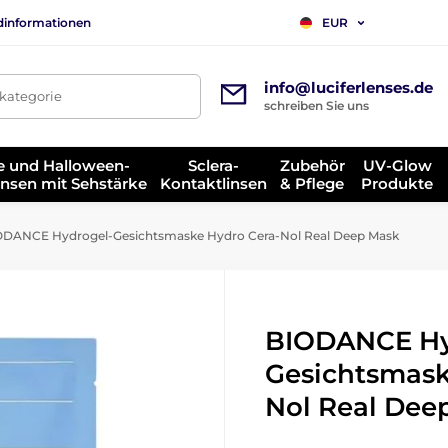
dinformationen
EUR
info@luciferlenses.de
tkategorie
schreiben Sie uns
e und Halloween-
Sclera-
Zubehör
UV-Glow
insen mit Sehstärke
Kontaktlinsen
& Pflege
Produkte
DANCE Hydrogel-Gesichtsmaske Hydro Cera-Nol Real Deep Mask
BIODANCE Hy
Gesichtsmask
Nol Real Dee