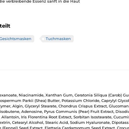
e verbleibende Essenz sanft in die Haut
eilt
Gesichtsmasken
Tuchmasken
lhexanoate, Niacinamide, Xanthan Gum, Ceratonia Siliqua (Carob) G
spermum Parkii (Shea) Butter, Potassium Chloride, Caprylyl Glycol,
ymer, Algin, Glyceryl Stearate, Chondrus Crispus Extract, Glucomann
sobutene, Adenosine, Pyrus Communis (Pear) Fruit Extract, Disodi
llantoin, Iris Florentina Root Extract, Sorbitan Isostearate, Cucum
Dextrin, Cetearyl Alcohol, Stearic Acid, Sodium Hyaluronate, Dipota
e (Fennel) Seed Extract, Elettaria Cardamomum Seed Extract, Crocu