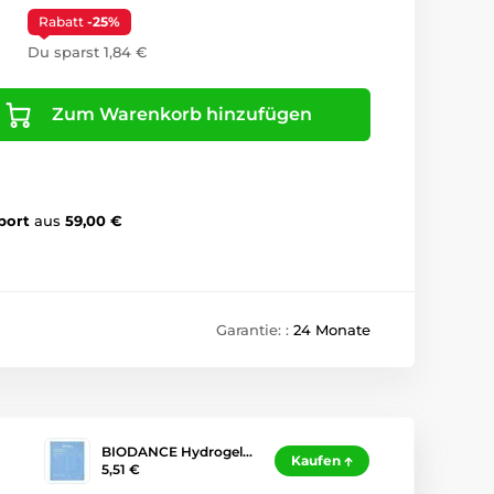
Rabatt
-25%
Du sparst 1,84 €
Zum Warenkorb hinzufügen
port
aus
59,00 €
Garantie: :
24 Monate
BIODANCE Hydrogel…
Kaufen
5,51 €