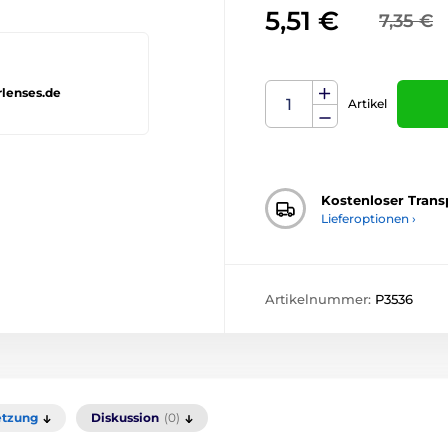
5,51 €
7,35 €
rlenses.de
Artikel
Kostenloser Trans
Lieferoptionen ›
Artikelnummer:
P3536
tzung
Diskussion
(0)