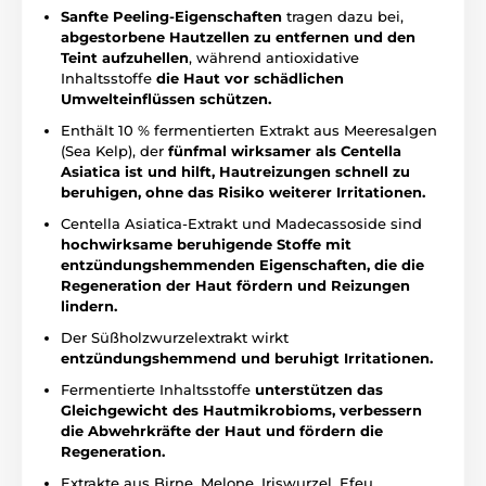
Sanfte Peeling-Eigenschaften
tragen dazu bei,
abgestorbene Hautzellen zu entfernen und den
Teint aufzuhellen
, während antioxidative
Inhaltsstoffe
die Haut vor schädlichen
Umwelteinflüssen schützen.
Enthält 10 % fermentierten Extrakt aus Meeresalgen
(Sea Kelp), der
fünfmal wirksamer als Centella
Asiatica ist und hilft, Hautreizungen schnell zu
beruhigen, ohne das Risiko weiterer Irritationen.
Centella Asiatica-Extrakt und Madecassoside sind
hochwirksame beruhigende Stoffe mit
entzündungshemmenden Eigenschaften, die die
Regeneration der Haut fördern und Reizungen
lindern.
Der Süßholzwurzelextrakt wirkt
entzündungshemmend und beruhigt Irritationen.
Fermentierte Inhaltsstoffe
unterstützen das
Gleichgewicht des Hautmikrobioms, verbessern
die Abwehrkräfte der Haut und fördern die
Regeneration.
Extrakte aus Birne, Melone, Iriswurzel, Efeu,