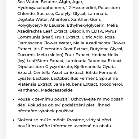
Sea Water, Betaine, Algin, Agar,
Hydroxyacetophenone, 1,2-Hexanediol, Potassium
Chloride, Sucrose, Caprylyl Glycol, Laminaria
Digitata Water, Allantoin, Xanthan Gum,
Polyglyceryl-10 Laurate, Ethylhexylglycerin, Melia
Azadirachta Leaf Extract, Disodium EDTA, Pyrus
Communis (Pear) Fruit Extract, Citric Acid, Rosa
Damascena Flower Water, Melia Azadirachta Flower
Extract, Iris Florentina Root Extract, Butylene Glycol,
Cucumis Melo (Melon) Fruit Extract, Hedera Helix
(Ivy) Leaf/Stem Extract, Laminaria Japonica Extract,
Dipotassium Glycyrrhizate, Kjellmaniella Gyrata
Extract, Centella Asiatica Extract, Bifida Ferment
Lysate, Lactose, Lactobacillus Ferment, Spirulina
Platensis Extract, Jania Rubens Extract, Tocopherol,
Panthenol, Madecassoside
Pouze k zevnímu použití. Uchovávejte mimo dosah
dětí. Pokud se objeví podráždění pleti, ihned
přestaňte výrobek používat.
Složení se může měnit. Prosíme, vždy si před
použitím ověřte informace uvedené na obalu.