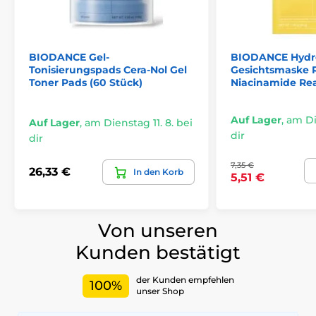
BIODANCE Gel-
BIODANCE Hydr
Tonisierungspads Cera-Nol Gel
Gesichtsmaske R
Toner Pads (60 Stück)
Niacinamide Re
Auf Lager
,
am Die
Auf Lager
,
am Dienstag 11. 8. bei
dir
dir
7,35 €
26,33 €
In den Korb
5,51 €
Von unseren
Kunden bestätigt
der Kunden empfehlen
100%
unser Shop