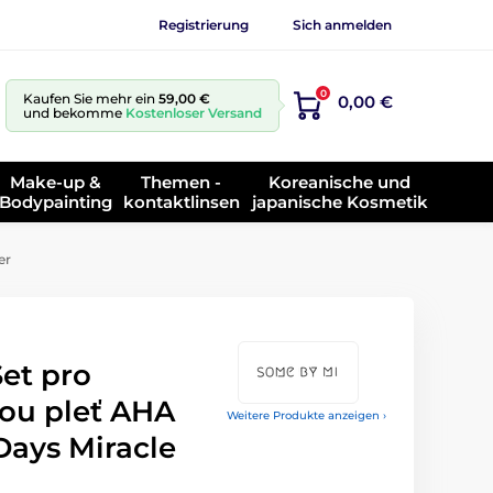
Registrierung
Sich anmelden
0
Kaufen Sie mehr ein
59,00 €
0,00 €
und bekomme
Kostenloser Versand
Make-up &
Themen -
Koreanische und
Bodypainting
kontaktlinsen
japanische Kosmetik
er
et pro
ou pleť AHA
Weitere Produkte anzeigen ›
ays Miracle