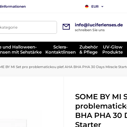
dinformationen
EUR
info@luciferlenses.de
tkategorie
schreiben Sie uns
e und Halloween-
Sclera-
Zubehör
UV-Glow
insen mit Sehstärke
Kontaktlinsen
& Pflege
Produkte
E BY MI Set pro problematickou pleť AHA BHA PHA 30 Days Miracle Start
SOME BY MI S
problematick
BHA PHA 30 D
Starter