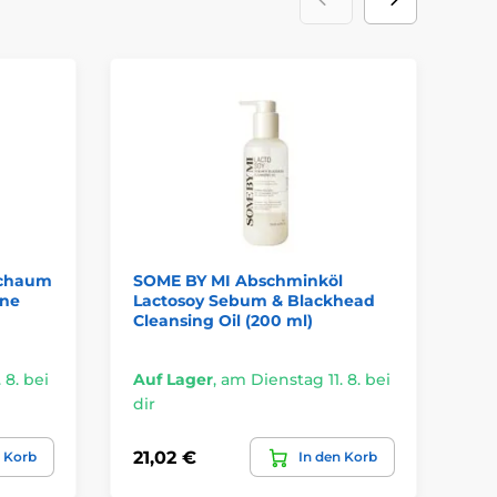
schaum
SOME BY MI Abschminköl
SO
cne
Lactosoy Sebum & Blackhead
Ni
Cleansing Oil (200 ml)
 8. bei
Auf Lager
,
am Dienstag 11. 8. bei
Au
dir
dir
21,02 €
20
n Korb
In den Korb