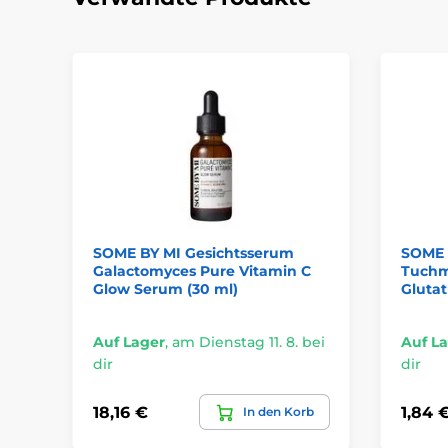
SOME BY MI Gesichtsserum
SOME 
Galactomyces Pure Vitamin C
Tuchm
Glow Serum (30 ml)
Gluta
Auf Lager
,
am Dienstag 11. 8. bei
Auf L
dir
dir
18,16 €
1,84 
In den Korb