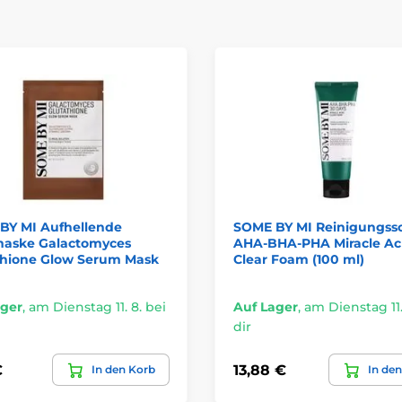
BY MI Aufhellende
SOME BY MI Reinigungs
aske Galactomyces
AHA-BHA-PHA Miracle A
thione Glow Serum Mask
Clear Foam (100 ml)
ager
,
am Dienstag 11. 8. bei
Auf Lager
,
am Dienstag 11.
dir
€
13,88 €
In den Korb
In de