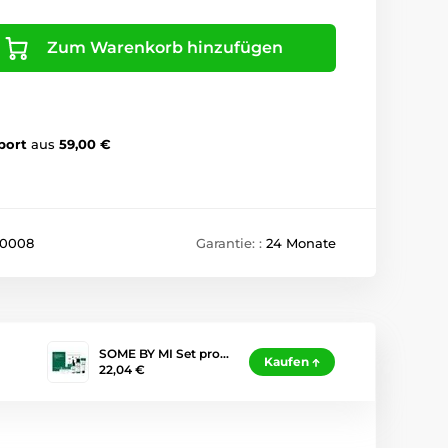
Zum Warenkorb hinzufügen
port
aus
59,00 €
90008
Garantie: :
24 Monate
SOME BY MI Set pro…
Kaufen
22,04 €