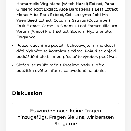
Hamamelis Virginiana (Witch Hazel) Extract, Panax
Ginseng Root Extract, Aloe Barbadensis Leaf Extract,
Morus Alba Bark Extract, Coix Lacryma-Jobi Ma-
Yuen Seed Extract, Cucumis Sativus (Cucumber)
Fruit Extract, Camellia Sinensis Leaf Extract, Illicium
Verum (Anise) Fruit Extract, Sodium Hyaluronate,
Fragrance.
Pouze k zevnímu použití. Uchovávejte mimo dosah
dětí. Vyhněte se kontaktu s očima. Pokud se objeví
podráždění pleti, ihned přestaňte výrobek používat.
Složení se může měnit. Prosíme, vždy si před
použitím ověřte informace uvedené na obalu.
Diskussion
Es wurden noch keine Fragen
hinzugefügt. Fragen Sie uns, wir beraten
Sie gerne