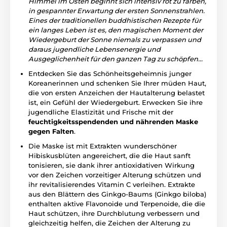
Himmel im Osten beginnt sich intensiv rot zu färben,
in gespannter Erwartung der ersten Sonnenstrahlen.
Eines der traditionellen buddhistischen Rezepte für
ein langes Leben ist es, den magischen Moment der
Wiedergeburt der Sonne niemals zu verpassen und
daraus jugendliche Lebensenergie und
Ausgeglichenheit für den ganzen Tag zu schöpfen...
Entdecken Sie das Schönheitsgeheimnis junger
Koreanerinnen und schenken Sie Ihrer müden Haut,
die von ersten Anzeichen der Hautalterung belastet
ist, ein Gefühl der Wiedergeburt. Erwecken Sie ihre
jugendliche Elastizität und Frische mit der
feuchtigkeitsspendenden und nährenden Maske
gegen Falten
.
Die Maske ist mit Extrakten wunderschöner
Hibiskusblüten angereichert, die die Haut sanft
tonisieren, sie dank ihrer antioxidativen Wirkung
vor den Zeichen vorzeitiger Alterung schützen und
ihr revitalisierendes Vitamin C verleihen. Extrakte
aus den Blättern des Ginkgo-Baums (Ginkgo biloba)
enthalten aktive Flavonoide und Terpenoide, die die
Haut schützen, ihre Durchblutung verbessern und
gleichzeitig helfen, die Zeichen der Alterung zu