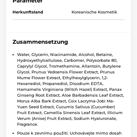
Parameter
Herkunftsland
Koreanische Kosmetik
Zusammensetzung
Water, Glycerin, Niacinamide, Alcohol, Betaine,
Hydroxyethylcellulose, Carbomer, Polysorbate 80,
Caprylyl Glycol, Tromethamine, Allantoin, Butylene
Glycol, Prunus Yedoensis Flower Extract, Prunus
Mume Flower Extract, Ethylhexylglycerin, 1,2-
Hexanediol, Propanediol, Disodium EDTA,
Hamamelis Virginiana (Witch Hazel) Extract, Panax
Ginseng Root Extract, Aloe Barbadensis Leaf Extract,
Morus Alba Bark Extract, Coix Lacryma-Jobi Ma-
Yuen Seed Extract, Cucumis Sativus (Cucumber)
Fruit Extract, Camellia Sinensis Leaf Extract, Illicium
Verum (Anise) Fruit Extract, Sodium Hyaluronate,
Fragrance.
Pouze k zevnímu použití. Uchovávejte mimo dosah