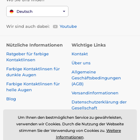
Deutsch
Wir sind auch dabei:
Youtube
Nützliche Informationen
Wichtige Links
Ratgeber für farbige
Kontakt
Kontaktlinsen
Über uns
Farbige Kontaktlinsen für
Allgemeine
dunkle Augen
Geschäftsbedingungen
Farbige Kontaktlinsen für
(AGB)
helle Augen
Versandinformationen
Blog
Datenschutzerklärung der
Gesellschaft
Reklamationen und Rücktritt
Um Ihnen den bestmöglichen Service zu gewährleisten,
vom Vertrag
verwenden wir Cookies. Durch die Nutzung der Webseite
stimmen Sie der Verwendung von Cookies zu.
Weitere
Sicherheit und Qualität ohne
Informationen
.
Kompromisse