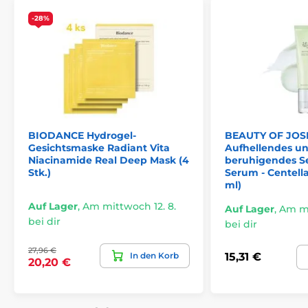
-28%
BIODANCE Hydrogel-
BEAUTY OF JO
Gesichtsmaske Radiant Vita
Aufhellendes u
Niacinamide Real Deep Mask (4
beruhigendes S
Stk.)
Serum - Centella
ml)
Auf Lager
,
Am mittwoch 12. 8.
Auf Lager
,
Am mi
bei dir
bei dir
27,96 €
In den Korb
15,31 €
20,20 €