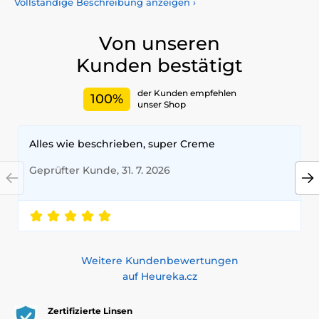
Vollständige Beschreibung anzeigen
›
Einzigartigkeit auszudrücken.Wählen Sie aus unserem
breiten Sortiment farbiger Kontaktlinsen, die den ganzen
Tag über Komfort und Sicherheit bieten. Bringen Sie mit
Von unseren
unseren hochwertigen Linsen Farbe in Ihr Leben –
Kunden bestätigt
zertifiziert nach höchsten Qualitäts- und
Sicherheitsstandards.
der Kunden empfehlen
100%
unser Shop
Alles wie beschrieben, super Creme
Geprüfter Kunde, 31. 7. 2026
Weitere Kundenbewertungen
auf Heureka.cz
Zertifizierte Linsen