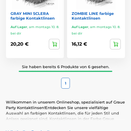
GRAY MINI SCLERA
ZOMBIE LINE farbige
farbige Kontaktlinsen
Kontaktlinsen
Auf Lager
,
am montags 10. 8.
Auf Lager
,
am montags 10. 8.
bei dir
bei dir
20,20 €
16,12 €
Sie haben bereits 6 Produkte von 6 gesehen.
1
Willkommen in unserem Onlineshop, spezialisiert auf Graue
Party Kontaktlinsen!Entdecken Sie unsere vielfältige
Auswahl an farbigen Kontaktlinsen, die für jeden Stil und
Anlass geeignet sind. Kontaktlinsen in der Farbe Graue
betonen nicht nur Ihre natürliche Ausstrahlung, sondern
ermöglichen es Ihnen auch, Ihre Persönlichkeit und