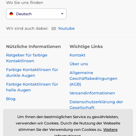
Wo Sie uns finden
Deutsch
Wir sind auch dabei:
Youtube
Nützliche Informationen
Wichtige Links
Ratgeber für farbige
Kontakt
Kontaktlinsen
Über uns
Farbige Kontaktlinsen für
Allgemeine
dunkle Augen
Geschäftsbedingungen
Farbige Kontaktlinsen für
(AGB)
helle Augen
Versandinformationen
Blog
Datenschutzerklärung der
Gesellschaft
Reklamationen und Rücktritt
Um Ihnen den bestmöglichen Service zu gewährleisten,
vom Vertrag
verwenden wir Cookies. Durch die Nutzung der Webseite
stimmen Sie der Verwendung von Cookies zu.
Weitere
Sicherheit und Qualität ohne
Informationen
.