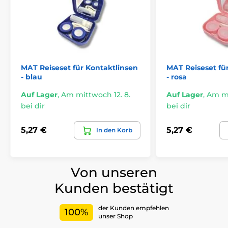
MAT Reiseset für Kontaktlinsen
MAT Reiseset fü
- blau
- rosa
Auf Lager
,
Am mittwoch 12. 8.
Auf Lager
,
Am mi
bei dir
bei dir
5,27 €
5,27 €
In den Korb
Von unseren
Kunden bestätigt
der Kunden empfehlen
100%
unser Shop