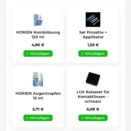
HORIEN Kombilösung
Set Pinzette +
120 ml
Applikator
4,90 €
1,59 €
Hinzufügen
Hinzufügen
LUX Reiseset für
HORIEN Augentropfen
Kontaktlinsen -
15 ml
schwarz
5,71 €
6,08 €
Hinzufügen
Hinzufügen