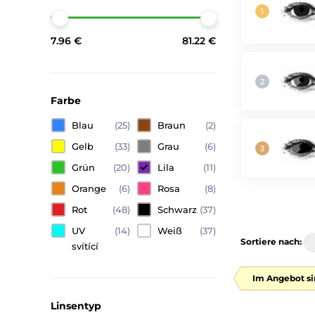
7.96 €
81.22 €
Farbe
Blau
(25)
Braun
(2)
Gelb
(33)
Grau
(6)
Grün
(20)
Lila
(11)
Orange
(6)
Rosa
(8)
Rot
(48)
Schwarz
(37)
UV
(14)
Weiß
(37)
Sortiere nach:
svítící
Im Angebot si
Linsentyp