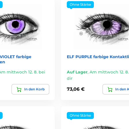
Ohne Stärke
IOLET farbige
ELF PURPLE farbige Kontaktl
sen
Am mittwoch 12. 8. bei
Auf Lager
,
Am mittwoch 12. 8.
dir
73,06 €
In den Korb
In den 
Ohne Stärke