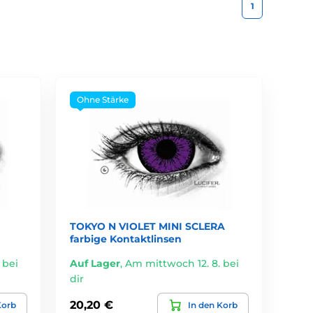
1
Ohne Stärke
TOKYO N VIOLET MINI SCLERA
farbige Kontaktlinsen
 bei
Auf Lager
,
Am mittwoch 12. 8. bei
dir
20,20 €
Korb
In den Korb