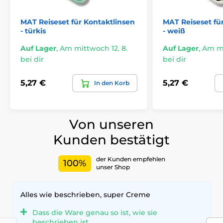
MAT Reiseset für Kontaktlinsen
MAT Reiseset fü
- türkis
- weiß
Auf Lager
,
Am mittwoch 12. 8.
Auf Lager
,
Am mi
bei dir
bei dir
5,27 €
5,27 €
In den Korb
Von unseren
Kunden bestätigt
der Kunden empfehlen
100%
unser Shop
Alles wie beschrieben, super Creme
Dass die Ware genau so ist, wie sie
beschrieben ist