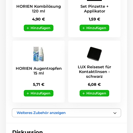
HORIEN Kombilösung
Set Pinzette +
120 ml
Applikator
4,90 €
1,59 €
Hinzufügen
Hinzufügen
LUX Reiseset für
HORIEN Augentropfen
Kontaktlinsen -
15 ml
schwarz
5,71 €
6,08 €
Hinzufügen
Hinzufügen
Weiteres Zubehör anzeigen
Diskussion