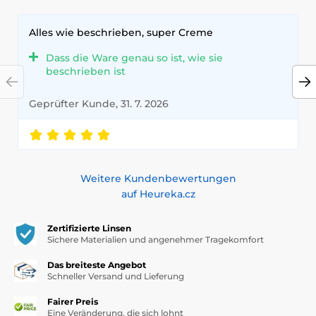
unheimliche, düstere oder übernatürliche Charaktere. Ob
Dämon, Zombie, Vampir oder Fantasy-Wesen – diese Linsen
verleihen Ihrem Kostüm eine eindrucksvolle,
Alles wie beschrieben, super Creme
ausdrucksstarke Wirkung, die alle Blicke auf sich zieht.
Dass die Ware genau so ist, wie sie
Beeindruckende Designs für maximale Wirkung
beschrieben ist
In der Kategorie Mini-Sclera-Kontaktlinsen finden Sie
Geprüfter Kunde, 31. 7. 2026
vielfältige Designs für unterschiedliche Rollen:
Schwarz
– für dämonische, dunkle oder mystische Looks
Rot
– für vampirische und furchterregende Effekte
Weitere Kundenbewertungen
Weiß
– für geisterhafte und untote Erscheinungen
auf Heureka.cz
Spezialdesigns
wie Muster, Kontraste oder leuchtende
Effekte für besonders spektakuläre Verwandlungen
Zertifizierte Linsen
Sichere Materialien und angenehmer Tragekomfort
Diese Linsen bringen Ihre Augen
in den Mittelpunkt des
Auftritts
und sorgen für einen unverwechselbaren
Das breiteste Angebot
Gesamteindruck.
Schneller Versand und Lieferung
Hoher Tragekomfort und geprüfte Qualität
Fairer Preis
Eine Veränderung, die sich lohnt