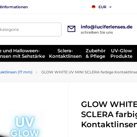
dinformationen
EUR
info@luciferlenses.de
tkategorie
schreiben Sie uns
e und Halloween-
Sclera-
Zubehör
UV-Glow
insen mit Sehstärke
Kontaktlinsen
& Pflege
Produkte
taktlinsen (17 mm)
GLOW WHITE UV MINI SCLERA farbige Kontaktlins
GLOW WHITE
SCLERA farbi
Kontaktlinse