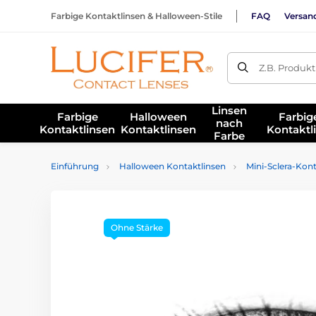
Farbige Kontaktlinsen & Halloween-Stile
FAQ
Versan
Z.B. Produk
Linsen
Farbige
Halloween
Farbig
nach
Kontaktlinsen
Kontaktlinsen
Kontaktl
Farbe
Einführung
Halloween Kontaktlinsen
Mini-Sclera-Kon
Ohne Stärke