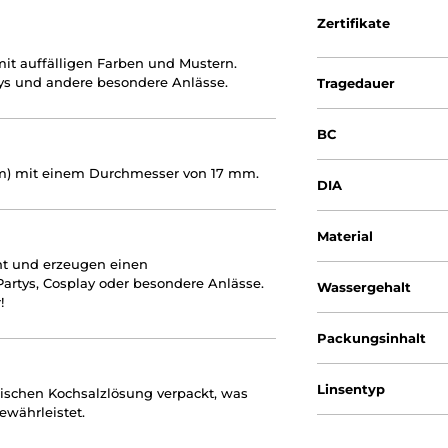
Zertifikate
it auffälligen Farben und Mustern.
tys und andere besondere Anlässe.
Tragedauer
BC
 mm) mit einem Durchmesser von 17 mm.
DIA
Material
ht und erzeugen einen
Partys, Cosplay oder besondere Anlässe.
Wassergehalt
!
Packungsinhalt
Linsentyp
onischen Kochsalzlösung verpackt, was
währleistet.