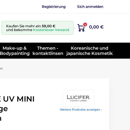
Registrierung
Sich anmelden
0
Kaufen Sie mehr ein
59,00 €
0,00 €
und bekomme
Kostenloser Versand
Make-up &
Themen -
Koreanische und
Bodypainting
kontaktlinsen
japanische Kosmetik
en
 UV MINI
ge
Weitere Produkte anzeigen ›
n