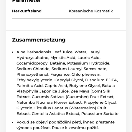
Parameter
Herkunftsland
Koreanische Kosmetik
Zusammensetzung
Aloe Barbadensis Leaf Juice, Water, Lauryl
Hydroxysultaine, Myristic Acid, Lauric Acid,
Cocamidopropyl Betaine, Potassium Hydroxide,
Sodium Chloride, Sodium Lauroyl Sarcosinate,
Phenoxyethanol, Fragrance, Chlorphenesin,
Ethylhexylglycerin, Caprylyl Glycol, Disodium EDTA,
Palmitic Acid, Capric Acid, Butylene Glycol, Betula
Platyphylla Japonica Juice, Zea Mays (Corn) Silk
Extract, Cucumis Sativus (Cucumber) Fruit Extract,
Nelumbo Nucifera Flower Extract, Propylene Glycol,
Glycerin, Citrullus Lanatus (Watermelon) Fruit
Extract, Centella Asiatica Extract, Potassium Sorbate
Pokud se objeví podráždění pleti, ihned přestaňte
výrobek používat. Pouze k zevnímu požití.