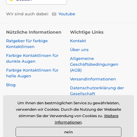
Wir sind auch dabei:
Youtube
Nützliche Informationen
Wichtige Links
Ratgeber für farbige
Kontakt
Kontaktlinsen
Über uns
Farbige Kontaktlinsen für
Allgemeine
dunkle Augen
Geschäftsbedingungen
Farbige Kontaktlinsen für
(AGB)
helle Augen
Versandinformationen
Blog
Datenschutzerklärung der
Gesellschaft
Reklamationen und Rücktritt
Um Ihnen den bestmöglichen Service zu gewährleisten,
vom Vertrag
verwenden wir Cookies. Durch die Nutzung der Webseite
stimmen Sie der Verwendung von Cookies zu.
Weitere
Sicherheit und Qualität ohne
Informationen
.
Kompromisse
nein