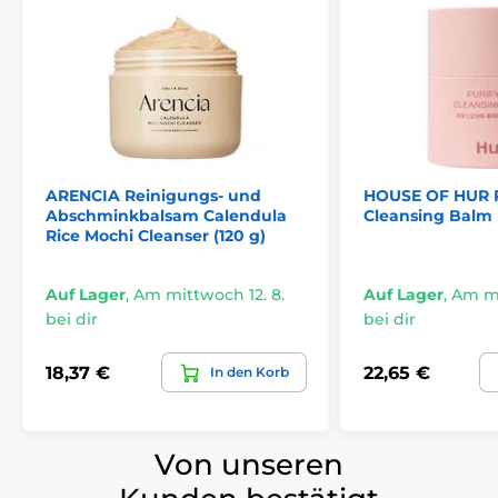
ARENCIA Reinigungs- und
HOUSE OF HUR P
Abschminkbalsam Calendula
Cleansing Balm 
Rice Mochi Cleanser (120 g)
Auf Lager
,
Am mittwoch 12. 8.
Auf Lager
,
Am mi
bei dir
bei dir
18,37 €
22,65 €
In den Korb
Von unseren