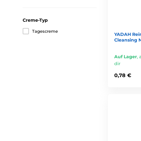
Asiatischer Wassernabel (Centella Asiatica)
– unterst
Frucht- und Pflanzensäuren (AHA, BHA)
– sanftes Pe
Creme-Typ
Natürliche Öle
– pflegen und schützen, ohne die Pore
Tagescreme
YADAH Rein
Beliebte Produkte von Yadah
Cleansing N
Yadah Cactus Toner
– feuchtigkeitsspendender, beruh
Auf Lager
,
Yadah Green Tea Pure Cleansing Balm
– sanfter Rei
dir
Yadah Anti-Trouble Bubble Cleanser
– Reinigungssch
0,78 €
Yadah Cactus Cream
– reichhaltige Creme mit Kaktusf
Warum Kunden Yadah schätzen
Yadah kombiniert die Sanftheit natürlicher Pflege mit d
Produkte perfekt für die tägliche Pflege – auch bei emp
Für alle, die
reine, sichere und effektive Kosmetik
suche