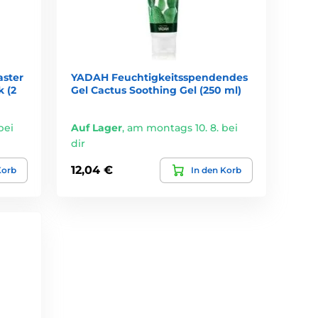
re
ster
YADAH Feuchtigkeitsspendendes
 (2
Gel Cactus Soothing Gel (250 ml)
bei
Auf Lager
,
am montags 10. 8. bei
on Make-up und Schmutz.
dir
12,04 €
Korb
In den Korb
iefern. Dank der reizfreien Formulierungen sind die
hutz.
richtige Wahl.