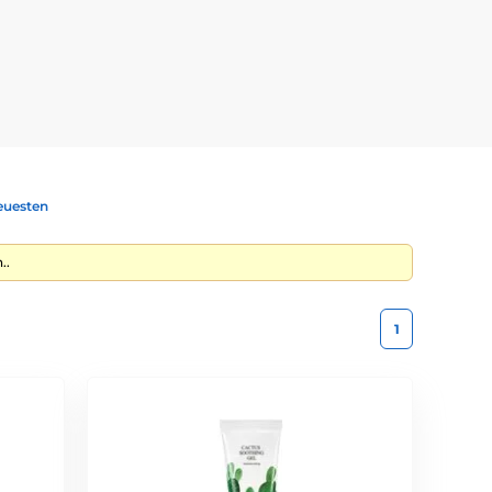
agerhaut – geeignet ist. Alle Produkte sind
Sulfate. Die Basis bilden
pflanzliche Extrakte aus
euesten
..
1
ionen