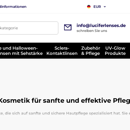
dinformationen
EUR
info@luciferlenses.de
tkategorie
schreiben Sie uns
e und Halloween-
Sclera-
Zubehör
UV-Glow
insen mit Sehstärke
Kontaktlinsen
& Pflege
Produkte
Kosmetik für sanfte und effektive Pfle
die sich auf sanfte und sichere Hautpflege spezialisiert hat. Sie e
n. Die Philosophie der Marke ist klar: der Haut das Beste aus der
isse.