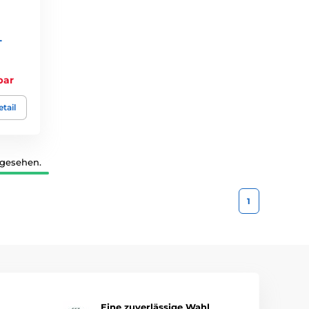
T
bar
tail
 gesehen.
1
Eine zuverlässige Wahl