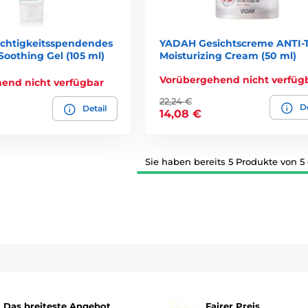
chtigkeitsspendendes
YADAH Gesichtscreme ANTI-
Soothing Gel (105 ml)
Moisturizing Cream (50 ml)
Vorübergehend nicht verfüg
end nicht verfügbar
22,24 €
De
Detail
14,08 €
Sie haben bereits 5 Produkte von 5
Das breiteste Angebot
Fairer Preis