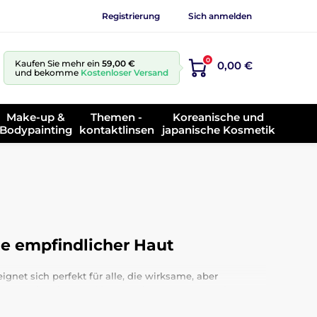
Registrierung
Sich anmelden
0
Kaufen Sie mehr ein
59,00 €
0,00 €
und bekomme
Kostenloser Versand
Make-up &
Themen -
Koreanische und
Bodypainting
kontaktlinsen
japanische Kosmetik
ge empfindlicher Haut
ignet sich perfekt für alle, die wirksame, aber
 Natur in reiner und konzentrierter Form zu geben –