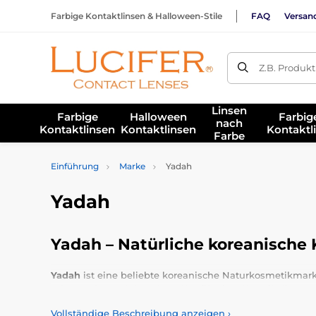
Farbige Kontaktlinsen & Halloween-Stile
FAQ
Versan
Z.B. Produk
Linsen
Farbige
Halloween
Farbig
nach
Kontaktlinsen
Kontaktlinsen
Kontaktl
Farbe
Einführung
Marke
Yadah
Yadah
Yadah – Natürliche koreanische 
Yadah
ist eine beliebte koreanische Naturkosmetikmarke, 
schonende Produkte ohne überflüssige Chemikalien suche
mit Fokus auf Sicherheit, Qualität und sichtbare Ergebn
Vollständige Beschreibung anzeigen
›