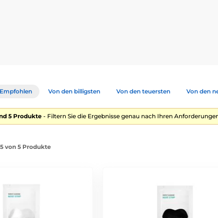
bst für die empfindlichste Haut – einschließlich Kinder- und Teen
nhaltsstoffe wie Parabene, Mineralöle, künstliche Farbstoffe oder 
issenschaftlich geprüfte Wirkstoffe.
tifizierten Bio-Quellen
Empfohlen
Von den billigsten
Von den teuersten
Von den n
e oder zu Unreinheiten neigende Haut
reundlich
nd 5 Produkte
- Filtern Sie die Ergebnisse genau nach Ihren Anforderungen
pturen mit maximaler Wirkung
-5 von 5 Produkte
iche Wirkstoffe, darunter:
Antioxidans, spendet Feuchtigkeit, beruhigt und schützt vor Irritat
d regenerierend