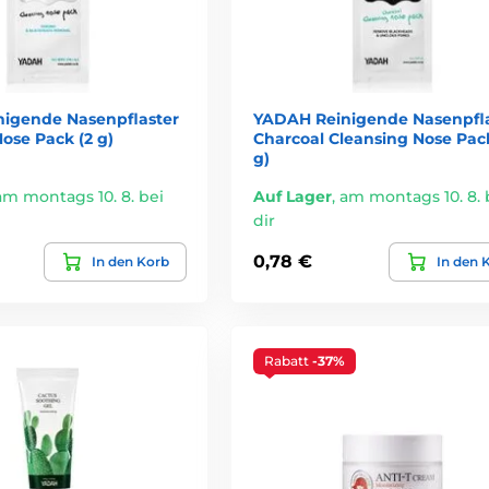
ützt die Wundheilung, lindert Rötungen und stärkt die Hautbarrie
eling für einen klaren, strahlenden Teint
n zu verstopfen
igende Nasenpflaster
YADAH Reinigende Nasenpfla
ose Pack (2 g)
Charcoal Cleansing Nose Pack
g)
igender Toner mit Kaktusfeige für frische, elastische Haut.
am montags 10. 8. bei
Auf Lager
,
am montags 10. 8. 
nigungsbalsam mit Grüntee-Extrakt zur gründlichen Entfernung v
dir
aum mit Centella Asiatica und Teebaumöl für unreine Haut.
0,78 €
In den Korb
In den 
eige für intensive Feuchtigkeit und Schutz.
Rabatt
-37%
er Wirksamkeit aktiver Pflanzenextrakte, die sichtbare Ergebnisse l
findlicher Haut – und sorgen für Feuchtigkeit, Regeneration und Sc
n, die Haut und Umwelt gleichermaßen respektiert, ist Yadah die 