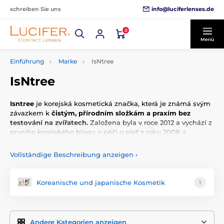
info@luciferlenses.de
schreiben Sie uns
0
Menü
Einführung
Marke
IsNtree
IsNtree
Isntree
je korejská kosmetická značka, která je známá svým
závazkem k
čistým, přírodním složkám a praxím bez
testování na zvířatech.
Založena byla v roce 2012 a vychází z
prvního korejského blogu o péči o pleť z roku 2008, s
posláním vytvořit
bezpečné, cenově dostupné a účinné
produkty pro péči o pleť.
Název Isntree je spojením slov
Vollständige Beschreibung anzeigen
›
"island" (ostrov), "natural" (přírodní) a "tree" (strom), což
symbolizuje závazek značky nabízet produkty, které jsou
prospěšné a rostou spolu se svými zákazníky. Tento ethos je
Koreanische und japanische Kosmetik
1
odrazem v jejich sloganu:
"silný strom, který nese dobré
ovoce"
.
Produktové portfolio Isntree je rozsáhlé,
včetně péče o pleť,
Andere Kategorien anzeigen