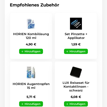
Empfohlenes Zubehör
HORIEN Kombilösung
Set Pinzette +
120 ml
Applikator
4,90 €
1,59 €
Hinzufügen
Hinzufügen
LUX Reiseset für
HORIEN Augentropfen
Kontaktlinsen -
15 ml
schwarz
5,71 €
6,08 €
Hinzufügen
Hinzufügen