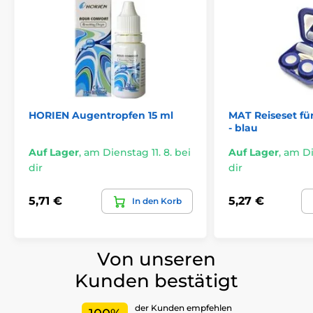
HORIEN Augentropfen 15 ml
MAT Reiseset fü
- blau
Auf Lager
,
am Dienstag 11. 8. bei
Auf Lager
,
am Die
dir
dir
5,71 €
5,27 €
In den Korb
Von unseren
Kunden bestätigt
der Kunden empfehlen