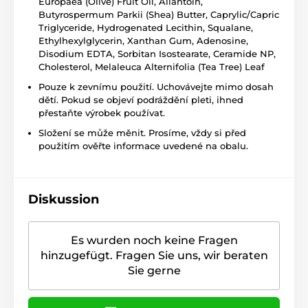
Europaea (Olive) Fruit Oil, Allantoin,
Butyrospermum Parkii (Shea) Butter, Caprylic/Capric
Triglyceride, Hydrogenated Lecithin, Squalane,
Ethylhexylglycerin, Xanthan Gum, Adenosine,
Disodium EDTA, Sorbitan Isostearate, Ceramide NP,
Cholesterol, Melaleuca Alternifolia (Tea Tree) Leaf
Pouze k zevnímu použití. Uchovávejte mimo dosah
dětí. Pokud se objeví podráždění pleti, ihned
přestaňte výrobek používat.
Složení se může měnit. Prosíme, vždy si před
použitím ověřte informace uvedené na obalu.
Diskussion
Es wurden noch keine Fragen
hinzugefügt. Fragen Sie uns, wir beraten
Sie gerne