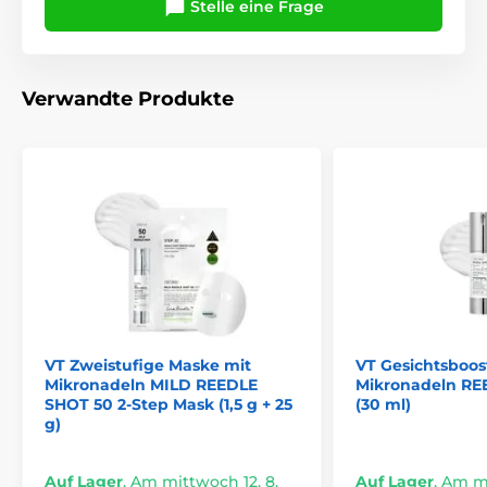
Stelle eine Frage
Verwandte Produkte
VT Zweistufige Maske mit
VT Gesichtsboos
Mikronadeln MILD REEDLE
Mikronadeln RE
SHOT 50 2-Step Mask (1,5 g + 25
(30 ml)
g)
Auf Lager
,
Am mittwoch 12. 8.
Auf Lager
,
Am mi