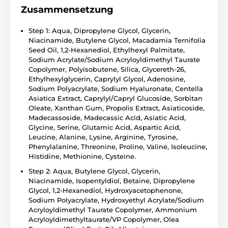
Zusammensetzung
Step 1: Aqua, Dipropylene Glycol, Glycerin,
Niacinamide, Butylene Glycol, Macadamia Ternifolia
Seed Oil, 1,2-Hexanediol, Ethylhexyl Palmitate,
Sodium Acrylate/Sodium Acryloyldimethyl Taurate
Copolymer, Polyisobutene, Silica, Glycereth-26,
Ethylhexylglycerin, Caprylyl Glycol, Adenosine,
Sodium Polyacrylate, Sodium Hyaluronate, Centella
Asiatica Extract, Caprylyl/Capryl Glucoside, Sorbitan
Oleate, Xanthan Gum, Propolis Extract, Asiaticoside,
Madecassoside, Madecassic Acid, Asiatic Acid,
Glycine, Serine, Glutamic Acid, Aspartic Acid,
Leucine, Alanine, Lysine, Arginine, Tyrosine,
Phenylalanine, Threonine, Proline, Valine, Isoleucine,
Histidine, Methionine, Cysteine.
Step 2: Aqua, Butylene Glycol, Glycerin,
Niacinamide, Isopentyldiol, Betaine, Dipropylene
Glycol, 1,2-Hexanediol, Hydroxyacetophenone,
Sodium Polyacrylate, Hydroxyethyl Acrylate/Sodium
Acryloyldimethyl Taurate Copolymer, Ammonium
Acryloyldimethyltaurate/VP Copolymer, Olea