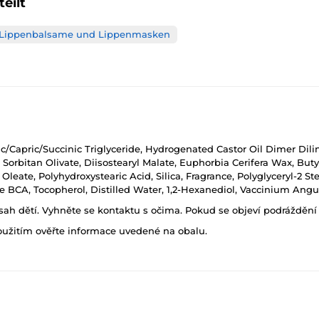
eilt
Lippenbalsame und Lippenmasken
c/Capric/Succinic Triglyceride, Hydrogenated Castor Oil Dimer Dili
, Sorbitan Olivate, Diisostearyl Malate, Euphorbia Cerifera Wax, Bu
Oleate, Polyhydroxystearic Acid, Silica, Fragrance, Polyglyceryl-2 St
ne BCA, Tocopherol, Distilled Water, 1,2-Hexanediol, Vaccinium Angus
h dětí. Vyhněte se kontaktu s očima. Pokud se objeví podráždění p
oužitím ověřte informace uvedené na obalu.