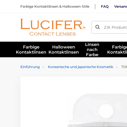
Farbige Kontaktlinsen & Halloween-Stile
FAQ
Versan
Z.B. Produk
Linsen
Farbige
Halloween
Farbig
nach
Kontaktlinsen
Kontaktlinsen
Kontaktl
Farbe
Einführung
Koreanische und japanische Kosmetik
TON