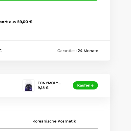
port
aus
59,00 €
C
Garantie: :
24 Monate
TONYMOLY…
Kaufen
9,18 €
Koreanische Kosmetik