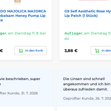
IDO MAJOLICA MAJORCA
G9 Self Aesthetic Rose H
nbalsam Honey Pump Lip
Lip Patch (1 Stück)
ce
ager
,
am Dienstag 11. 8. bei
Auf Lager
,
am Dienstag 11.
dir
 €
3,88 €
In den Korb
In de
wie beschrieben, super
Die Linsen sind schnell
e
angekommen und ich bin
überaus zufrieden damit.
ter Kunde, 31. 7. 2026
Geprüfter Kunde, 26. 7. 20