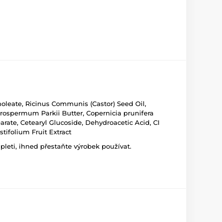
noleate, Ricinus Communis (Castor) Seed Oil,
tyrospermum Parkii Butter, Copernicia prunifera
earate, Cetearyl Glucoside, Dehydroacetic Acid, CI
tifolium Fruit Extract
leti, ihned přestaňte výrobek používat.