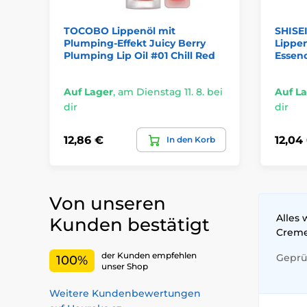
TOCOBO Lippenöl mit
SHISE
Plumping-Effekt Juicy Berry
Lippe
Plumping Lip Oil #01 Chill Red
Essen
Auf Lager
,
am Dienstag 11. 8. bei
Auf L
dir
dir
12,86 €
12,04
In den Korb
Von unseren
Alles 
Kunden bestätigt
Crem
der Kunden empfehlen
Geprüf
100%
unser Shop
Weitere Kundenbewertungen