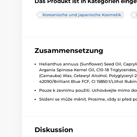
Das Produkt ist in Kategorien einget
Koreanische und japanische Kosmetik
Zusammensetzung
Helianthus annuus (Sunflower) Seed Oil, Capryli
Argania Spinosa Kernel Oil, C10-18 Triglycerides
(Carnauba) Wax, Cetearyl Alcohol, Polyglyceryl-2 
42090/Brilliant Blue FCF, CI 15850:1/Lithol Rubi
Pouze k zevnímu použití. Uchovávejte mimo dosa
Složení se může měnit. Prosíme, vždy si před p
Diskussion