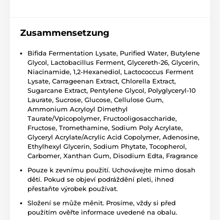
Zusammensetzung
Bifida Fermentation Lysate, Purified Water, Butylene
Glycol, Lactobacillus Ferment, Glycereth-26, Glycerin,
Niacinamide, 1,2-Hexanediol, Lactococcus Ferment
Lysate, Carrageenan Extract, Chlorella Extract,
Sugarcane Extract, Pentylene Glycol, Polyglyceryl-10
Laurate, Sucrose, Glucose, Cellulose Gum,
Ammonium Acryloyl Dimethyl
Taurate/Vpicopolymer, Fructooligosaccharide,
Fructose, Tromethamine, Sodium Poly Acrylate,
Glyceryl Acrylate/Acrylic Acid Copolymer, Adenosine,
Ethylhexyl Glycerin, Sodium Phytate, Tocopherol,
Carbomer, Xanthan Gum, Disodium Edta, Fragrance
Pouze k zevnímu použití. Uchovávejte mimo dosah
dětí. Pokud se objeví podráždění pleti, ihned
přestaňte výrobek používat.
Složení se může měnit. Prosíme, vždy si před
použitím ověřte informace uvedené na obalu.