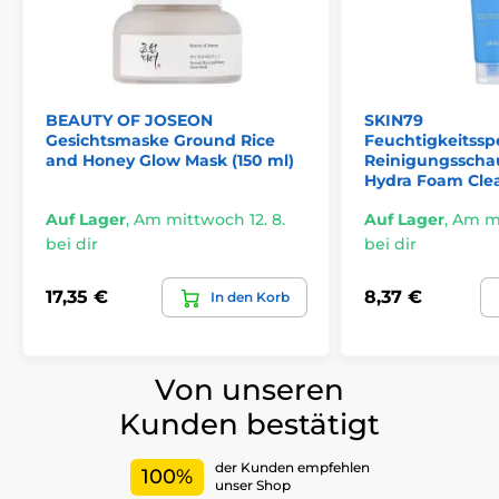
BEAUTY OF JOSEON
SKIN79
Gesichtsmaske Ground Rice
Feuchtigkeitss
and Honey Glow Mask (150 ml)
Reinigungssch
Hydra Foam Clea
Auf Lager
,
Am mittwoch 12. 8.
Auf Lager
,
Am mi
bei dir
bei dir
17,35 €
8,37 €
In den Korb
Von unseren
Kunden bestätigt
der Kunden empfehlen
100%
unser Shop