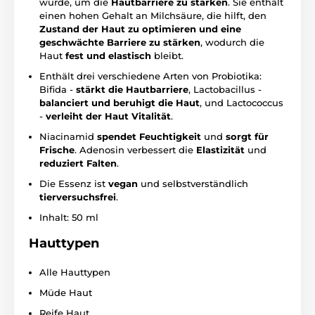
wurde, um die
Hautbarriere zu stärken
. Sie enthält
einen hohen Gehalt an Milchsäure, die hilft, den
Zustand der Haut zu optimieren und eine
geschwächte Barriere zu stärken
, wodurch die
Haut
fest und elastisch
bleibt.
Enthält drei verschiedene Arten von Probiotika:
Bifida -
stärkt die Hautbarriere
, Lactobacillus -
balanciert und beruhigt die Haut
, und Lactococcus
-
verleiht der Haut Vitalität
.
Niacinamid
spendet Feuchtigkeit
und
sorgt für
Frische
. Adenosin verbessert die
Elastizität
und
reduziert Falten
.
Die Essenz ist
vegan
und selbstverständlich
tierversuchsfrei
.
Inhalt: 50 ml
Hauttypen
Alle Hauttypen
Müde Haut
Reife Haut