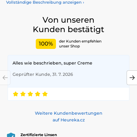
Vollständige Beschreibung anzeigen
›
Einzigartigkeit auszudrücken.Wählen Sie aus unserem
breiten Sortiment farbiger Kontaktlinsen, die den ganzen
Tag über Komfort und Sicherheit bieten. Bringen Sie mit
Von unseren
unseren hochwertigen Linsen Farbe in Ihr Leben –
Kunden bestätigt
zertifiziert nach höchsten Qualitäts- und
Sicherheitsstandards.
der Kunden empfehlen
100%
unser Shop
Alles wie beschrieben, super Creme
Geprüfter Kunde, 31. 7. 2026
Weitere Kundenbewertungen
auf Heureka.cz
Zertifizierte Linsen