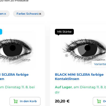
1-20 von 20 Produkte
chen
Farbe: Schwarz
Mit Stärke
Varianten
 SCLERA farbige
BLACK MINI SCLERA farbige
sen
Kontaktlinsen
am Dienstag 11. 8. bei
Auf Lager
,
am Dienstag 11. 8. 
dir
20,20 €
In den Korb
De