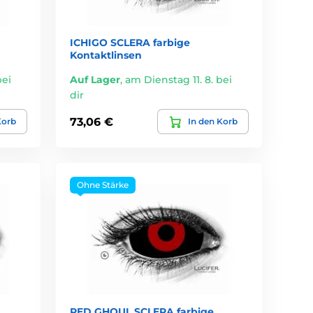
ICHIGO SCLERA farbige
Kontaktlinsen
bei
Auf Lager
,
am Dienstag 11. 8. bei
dir
73,06 €
Korb
In den Korb
Ohne Stärke
RED GHOUL SCLERA farbige