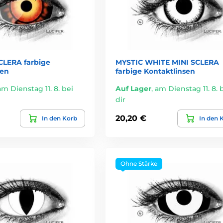
LERA farbige
MYSTIC WHITE MINI SCLERA
sen
farbige Kontaktlinsen
am Dienstag 11. 8. bei
Auf Lager
,
am Dienstag 11. 8. 
dir
20,20 €
In den Korb
In den 
Ohne Stärke