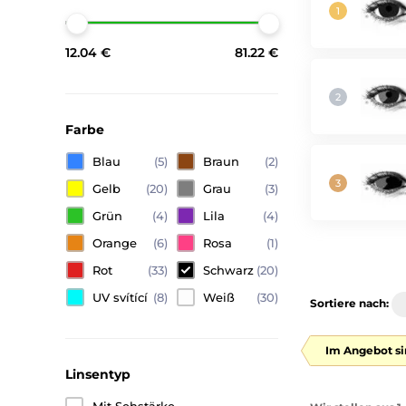
12.04 €
81.22 €
Farbe
Blau
(5)
Braun
(2)
Gelb
(20)
Grau
(3)
Grün
(4)
Lila
(4)
Orange
(6)
Rosa
(1)
Rot
(33)
Schwarz
(20)
UV svítící
(8)
Weiß
(30)
Sortiere nach:
Im Angebot si
Linsentyp