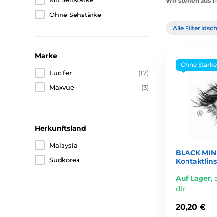
Mit Sehstärke
Wir stellen aus 
Ohne Sehstärke
Alle Filter lös
Marke
Ohne Stärke
Lucifer
(17)
Maxvue
(3)
Herkunftsland
Malaysia
BLACK MINI
Südkorea
Kontaktlin
Auf Lager
,
dir
20,20 €