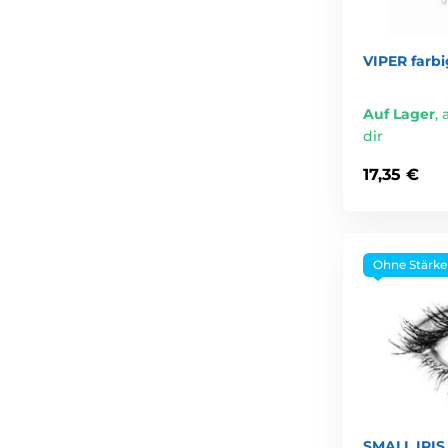
VIPER farbi
Auf Lager
,
dir
17,35 €
Ohne Stärke
SMALL IRIS 