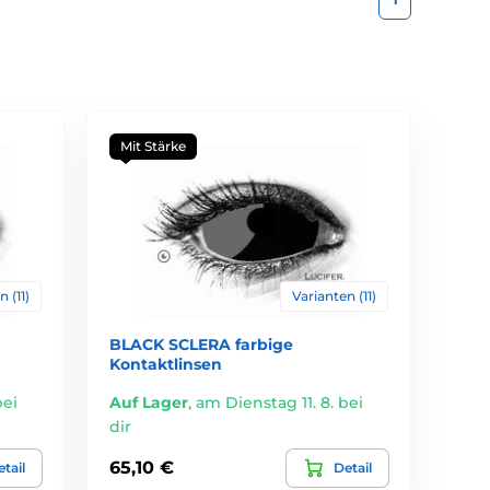
Mit Stärke
 (11)
Varianten (11)
BLACK SCLERA farbige
Kontaktlinsen
bei
Auf Lager
,
am Dienstag 11. 8. bei
dir
65,10 €
tail
Detail