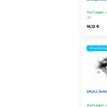
Auf Lager
,
dir
16,12 €
Ohne Stärke
SKULL farb
Auf Lager
,