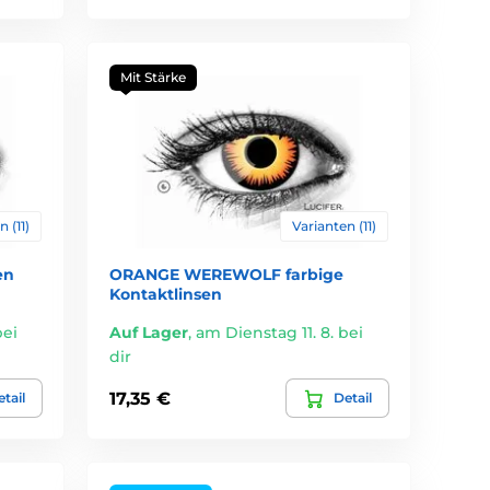
Mit Stärke
 (11)
Varianten (11)
en
ORANGE WEREWOLF farbige
Kontaktlinsen
bei
Auf Lager
,
am Dienstag 11. 8. bei
dir
17,35 €
tail
Detail