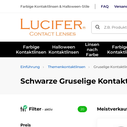
Farbige Kontaktlinsen & Halloween-Stile
FAQ
Versan
Z.B. Produk
Linsen
Farbige
Halloween
Farbig
nach
Kontaktlinsen
Kontaktlinsen
Kontaktl
Farbe
Einführung
Themenkontaktlinsen
Gruselige Kontaktli
Schwarze Gruselige Kontak
Filter
Meistverkau
- aktiv
20
Preis