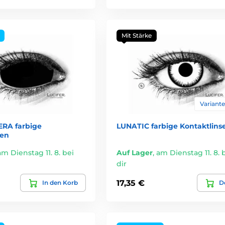
Mit Stärke
Varianten
RA farbige
LUNATIC farbige Kontaktlins
sen
am Dienstag 11. 8. bei
Auf Lager
,
am Dienstag 11. 8. 
dir
17,35 €
In den Korb
De