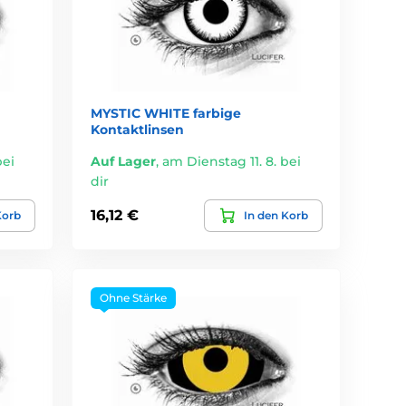
MYSTIC WHITE farbige
Kontaktlinsen
bei
Auf Lager
,
am Dienstag 11. 8. bei
dir
16,12 €
Korb
In den Korb
Ohne Stärke