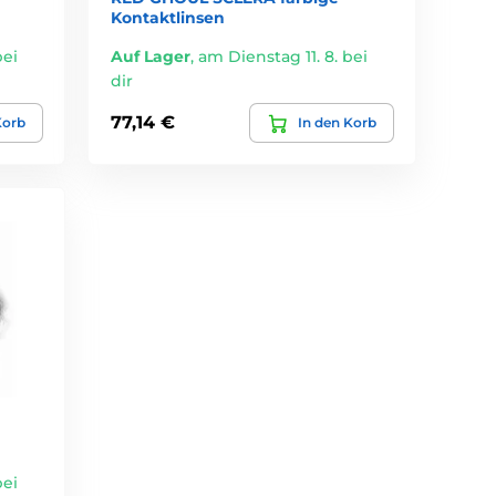
Kontaktlinsen
bei
Auf Lager
,
am Dienstag 11. 8. bei
dir
77,14 €
Korb
In den Korb
bei