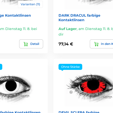
Varianten (11)
ge Kontaktlinsen
DARK DRACUL farbige
Kontaktlinsen
am Dienstag 11. 8. bei
Auf Lager
,
am Dienstag 11. 8. 
dir
77,14 €
Detail
In den 
Ohne Stärke
farbige Kontaktlinsen
DEVIL SCLERA farbige