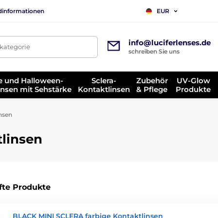
dinformationen
EUR
info@luciferlenses.de
tkategorie
schreiben Sie uns
e und Halloween-
Sclera-
Zubehör
UV-Glow
insen mit Sehstärke
Kontaktlinsen
& Pflege
Produkte
nsen
tlinsen
fte Produkte
BLACK MINI SCLERA farbige Kontaktlinsen