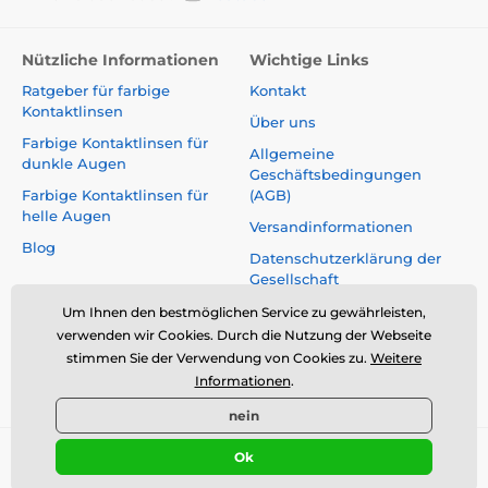
Nützliche Informationen
Wichtige Links
Ratgeber für farbige
Kontakt
Kontaktlinsen
Über uns
Farbige Kontaktlinsen für
Allgemeine
dunkle Augen
Geschäftsbedingungen
Farbige Kontaktlinsen für
(AGB)
helle Augen
Versandinformationen
Blog
Datenschutzerklärung der
Gesellschaft
Reklamationen und Rücktritt
Um Ihnen den bestmöglichen Service zu gewährleisten,
vom Vertrag
verwenden wir Cookies. Durch die Nutzung der Webseite
stimmen Sie der Verwendung von Cookies zu.
Weitere
Sicherheit und Qualität ohne
Informationen
.
Kompromisse
nein
Ok
© 2026 www.luciferlenses.de ⦁ E-Shop erstellt von
SIMPLIA.cz