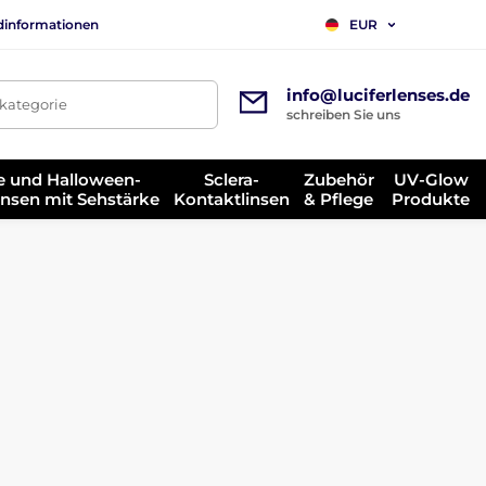
dinformationen
EUR
info@luciferlenses.de
tkategorie
schreiben Sie uns
e und Halloween-
Sclera-
Zubehör
UV-Glow
insen mit Sehstärke
Kontaktlinsen
& Pflege
Produkte