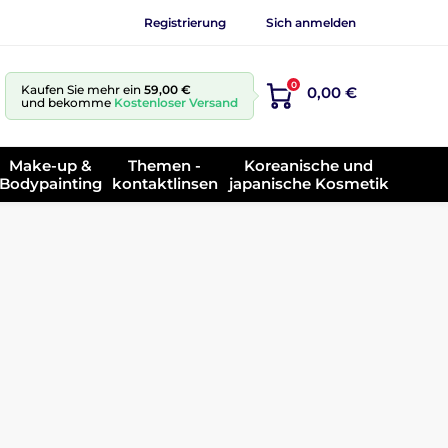
Registrierung
Sich anmelden
0
Kaufen Sie mehr ein
59,00 €
0,00 €
und bekomme
Kostenloser Versand
Make-up &
Themen -
Koreanische und
Bodypainting
kontaktlinsen
japanische Kosmetik