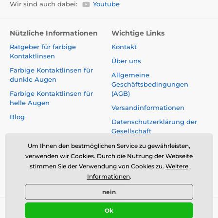
Wir sind auch dabei:
Youtube
Nützliche Informationen
Wichtige Links
Ratgeber für farbige
Kontakt
Kontaktlinsen
Über uns
Farbige Kontaktlinsen für
Allgemeine
dunkle Augen
Geschäftsbedingungen
Farbige Kontaktlinsen für
(AGB)
helle Augen
Versandinformationen
Blog
Datenschutzerklärung der
Gesellschaft
Reklamationen und Rücktritt
Um Ihnen den bestmöglichen Service zu gewährleisten,
vom Vertrag
verwenden wir Cookies. Durch die Nutzung der Webseite
stimmen Sie der Verwendung von Cookies zu.
Weitere
Sicherheit und Qualität ohne
Informationen
.
Kompromisse
nein
Ok
© 2026 www.luciferlenses.de ⦁ E-Shop erstellt von
SIMPLIA.cz