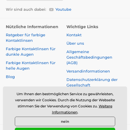
Wir sind auch dabei:
Youtube
Nützliche Informationen
Wichtige Links
Ratgeber für farbige
Kontakt
Kontaktlinsen
Über uns
Farbige Kontaktlinsen für
Allgemeine
dunkle Augen
Geschäftsbedingungen
Farbige Kontaktlinsen für
(AGB)
helle Augen
Versandinformationen
Blog
Datenschutzerklärung der
Gesellschaft
Reklamationen und Rücktritt
Um Ihnen den bestmöglichen Service zu gewährleisten,
vom Vertrag
verwenden wir Cookies. Durch die Nutzung der Webseite
stimmen Sie der Verwendung von Cookies zu.
Weitere
Sicherheit und Qualität ohne
Informationen
.
Kompromisse
nein