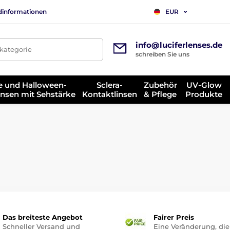
dinformationen
EUR
info@luciferlenses.de
tkategorie
schreiben Sie uns
e und Halloween-
Sclera-
Zubehör
UV-Glow
insen mit Sehstärke
Kontaktlinsen
& Pflege
Produkte
Das breiteste Angebot
Fairer Preis
Schneller Versand und
Eine Veränderung, die