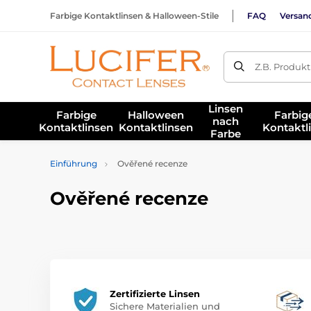
Farbige Kontaktlinsen & Halloween-Stile
FAQ
Versan
Z.B. Produk
Linsen
Farbige
Halloween
Farbig
nach
Kontaktlinsen
Kontaktlinsen
Kontaktl
Farbe
Einführung
Ověřené recenze
Ověřené recenze
Zertifizierte Linsen
Sichere Materialien und