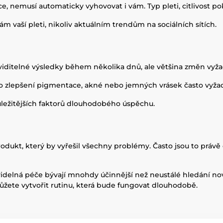
 nemusí automaticky vyhovovat i vám. Typ pleti, citlivost pokož
ám vaší pleti, nikoliv aktuálním trendům na sociálních sítích.
á viditelné výsledky během několika dnů, ale většina změn vyža
o zlepšení pigmentace, akné nebo jemných vrásek často vyžad
důležitějších faktorů dlouhodobého úspěchu.
rodukt, který by vyřešil všechny problémy. Často jsou to práv
idelná péče bývají mnohdy účinnější než neustálé hledání no
žete vytvořit rutinu, která bude fungovat dlouhodobě.