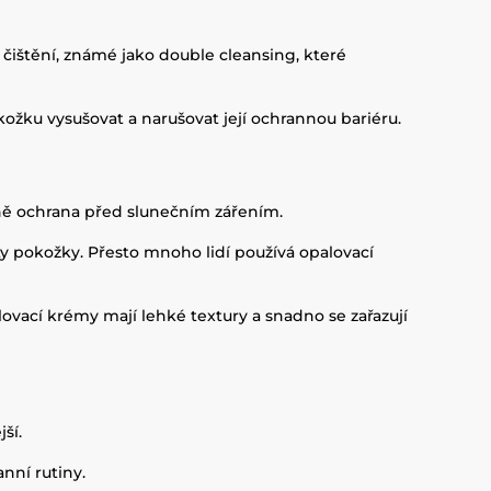
čištění, známé jako double cleansing, které
okožku vysušovat a narušovat její ochrannou bariéru.
ně ochrana před slunečním zářením.
city pokožky. Přesto mnoho lidí používá opalovací
vací krémy mají lehké textury a snadno se zařazují
ší.
nní rutiny.