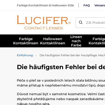
Farbige Kontaktlinsen & Halloween-Stile
FAQ
Versan
Z.B. Produk
Linsen
Farbige
Halloween
Farbig
nach
Kontaktlinsen
Kontaktlinsen
Kontaktl
Farbe
Einführung
Die häufigsten Fehler bei der Hautpflege: Mac
Die häufigsten Fehler bei 
Péče o pleť se v posledních letech stala běžnou sou
máme přístup k nepřebernému množství tipů, doporuč
Důvod nemusí být v samotné kosmetice. Velmi často
zbytečně přetěžujeme nebo naopak zanedbáváme zákl
nákup nového séra.