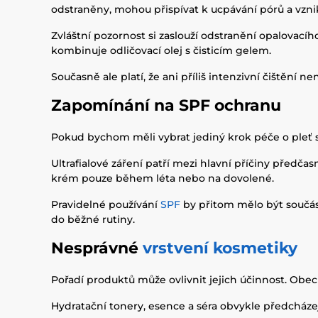
odstraněny, mohou přispívat k ucpávání pórů a vzni
Zvláštní pozornost si zaslouží odstranění opalovac
kombinuje odličovací olej s čisticím gelem.
Současně ale platí, že ani příliš intenzivní čištění 
Zapomínání na SPF ochranu
Pokud bychom měli vybrat jediný krok péče o pleť
Ultrafialové záření patří mezi hlavní příčiny předča
krém pouze během léta nebo na dovolené.
Pravidelné používání
SPF
by přitom mělo být součás
do běžné rutiny.
Nesprávné
vrstvení kosmetiky
Pořadí produktů může ovlivnit jejich účinnost. Obecn
Hydratační tonery, esence a séra obvykle předcház