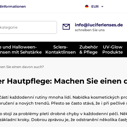
dinformationen
EUR
info@luciferlenses.de
tkategorie
schreiben Sie uns
e und Halloween-
Sclera-
Zubehör
UV-Glow
insen mit Sehstärke
Kontaktlinsen
& Pflege
Produkte
hen Sie einen davon auch?
der Hautpflege: Machen Sie einen
částí každodenní rutiny mnoha lidí. Nabídka kosmetických produ
ení a nových trendů. Přesto se často stává, že i při pečlivé 
 stojí za problémy pleti drobné chyby v každodenní péči. N
adní kroky. Dobrou zprávou je, že odstranění několika častý