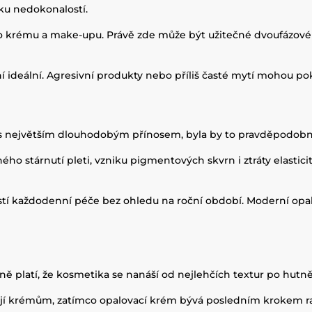
ku nedokonalostí.
ího krému a make-upu. Právě zde může být užitečné dvoufázové 
není ideální. Agresivní produkty nebo příliš časté mytí mohou p
 s největším dlouhodobým přínosem, byla by to pravděpodob
sného stárnutí pleti, vzniku pigmentových skvrn i ztráty elasti
tí každodenní péče bez ohledu na roční období. Moderní opalo
ě platí, že kosmetika se nanáší od nejlehčích textur po hutněj
ejí krémům, zatímco opalovací krém bývá posledním krokem ra