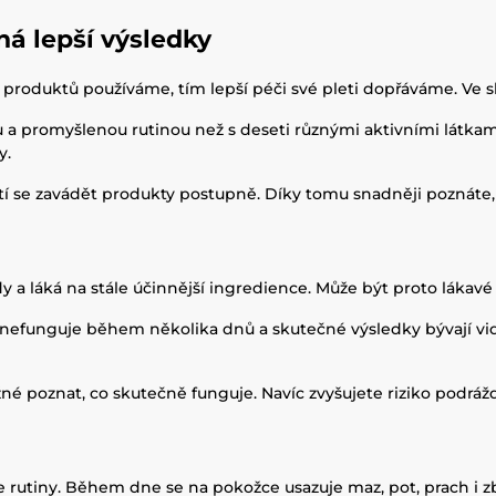
á lepší výsledky
e produktů používáme, tím lepší péči své pleti dopřáváme. Ve 
a promyšlenou rutinou než s deseti různými aktivními látkam
y.
 se zavádět produkty postupně. Díky tomu snadněji poznáte, co
y a láká na stále účinnější ingredience. Může být proto láka
k nefunguje během několika dnů a skutečné výsledky bývají vi
né poznat, co skutečně funguje. Navíc zvyšujete riziko podráž
are rutiny. Během dne se na pokožce usazuje maz, pot, prach i