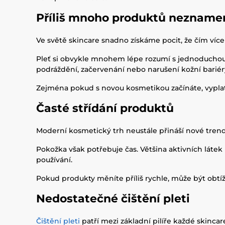
Příliš mnoho produktů neznamen
Ve světě skincare snadno získáme pocit, že čím víc
Pleť si obvykle mnohem lépe rozumí s jednoduchou 
podráždění, začervenání nebo narušení kožní bariér
Zejména pokud s novou kosmetikou začínáte, vyplatí
Časté střídání produktů
Moderní kosmetický trh neustále přináší nové trend
Pokožka však potřebuje čas. Většina aktivních láte
používání.
Pokud produkty měníte příliš rychle, může být obtíž
Nedostatečné čištění pleti
Čištění pleti
patří mezi základní pilíře každé skinc