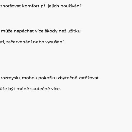
oršovat komfort při jejich používání.
může napáchat více škody než užitku.
sti, začervenání nebo vysušení.
ez rozmyslu, mohou pokožku zbytečně zatěžovat.
může být méně skutečně více.