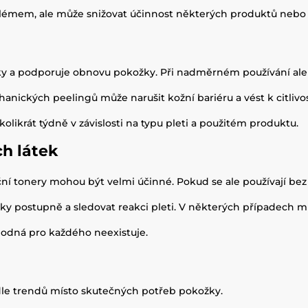
émem, ale může snižovat účinnost některých produktů nebo zh
y a podporuje obnovu pokožky. Při nadměrném používání ale 
hanických peelingů může narušit kožní bariéru a vést k citlivo
kolikrát týdně v závislosti na typu pleti a použitém produktu.
h látek
ační tonery mohou být velmi účinné. Pokud se ale používají b
tky postupně a sledovat reakci pleti. V některých případech 
hodná pro každého neexistuje.
dle trendů místo skutečných potřeb pokožky.