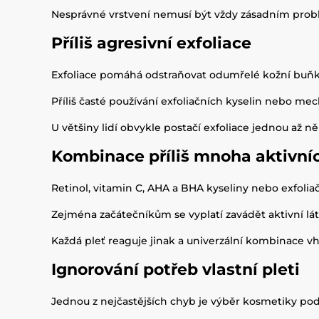
Nesprávné vrstvení nemusí být vždy zásadním probl
Příliš agresivní exfoliace
Exfoliace pomáhá odstraňovat odumřelé kožní buňk
Příliš časté používání exfoliačních kyselin nebo mec
U většiny lidí obvykle postačí exfoliace jednou až ně
Kombinace příliš mnoha aktivníc
Retinol, vitamin C, AHA a BHA kyseliny nebo exfoli
Zejména začátečníkům se vyplatí zavádět aktivní lá
Každá pleť reaguje jinak a univerzální kombinace v
Ignorování potřeb vlastní pleti
Jednou z nejčastějších chyb je výběr kosmetiky po