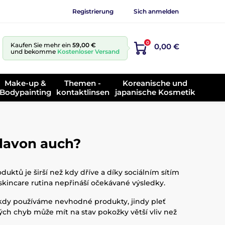
Registrierung
Sich anmelden
0
Kaufen Sie mehr ein
59,00 €
0,00 €
und bekomme
Kostenloser Versand
Make-up &
Themen -
Koreanische und
Bodypainting
kontaktlinsen
japanische Kosmetik
 davon auch?
ktů je širší než kdy dříve a díky sociálním sítím
skincare rutina nepřináší očekávané výsledky.
ěkdy používáme nevhodné produkty, jindy pleť
ch chyb může mít na stav pokožky větší vliv než