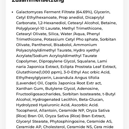
Galactomyces Ferment Filtrate (64.69%), Glycerin,
Cetyl Ethylhexanoate, Prop anediol, Dicaprylyl
Carbonate, 1,2-Hexanediol, Cetearyl Alcohol, Betaine,
Polyglyceryl-10 Laurate, Methyl Trimethicone,
Cetearyl Olivate, Silica, Water /Aqua, Phenyl
Trimethicone, Potassium Cetyl Pho sphate, Sorbitan
Olivate, Panthenol, Bisabolol, Ammonium
Polyacryloyldimethyl Taurate, Hydro xyethyl
Acrylate/Sodium Acryloyldimethyl Taurate
Copolymer, Dipropylene Glycol, Squalane, Lami
naria Japonica Extract, Eclipta Prostrata Leaf Extract,
Glutathione(1,000 ppm), 3-0-Ethyl Asc orbic Acid,
Ethylhexylglycerin, Lavandula Angus tifolia
(Lavender) Oil, Coptis Japonica Root Extr act,
Xanthan Gum, Butylene Glycol, Adenosine,
Fructooligosaccharides, Sorbitan Isostearate, t-Butyl
Alcohol, Hydrogenated Lecithin, Beta-Glucan,
Hydrolyzed Hyaluronic Acid, Ascorbic Acid.
Tocopherol, Allantoin, Ceramide NP, Oryza Sativa
(Rice) Bran Oil, Oryza Sativa (Rice) Bran Extract,
Glyceryl Stearate, Phytosphingosine, Ceramide AS,
Ceramide AP, Cholesterol, Ceramide NS, Cera mide