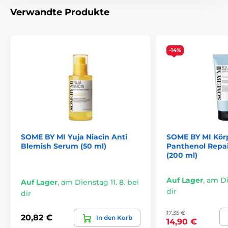
Verwandte Produkte
-14%
SOME BY MI Yuja Niacin Anti
SOME BY MI Kör
Blemish Serum (50 ml)
Panthenol Repa
(200 ml)
Auf Lager
,
am Die
Auf Lager
,
am Dienstag 11. 8. bei
dir
dir
17,35 €
20,82 €
In den Korb
14,90 €