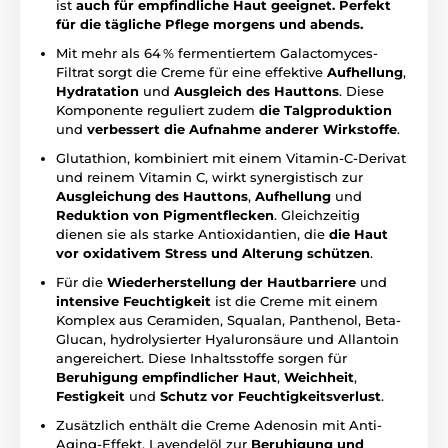
ist
auch für empfindliche Haut geeignet. Perfekt
für die tägliche Pflege morgens und abends.
Mit mehr als 64 % fermentiertem Galactomyces-
Filtrat sorgt die Creme für eine effektive
Aufhellung
,
Hydratation
und
Ausgleich des Hauttons
. Diese
Komponente reguliert zudem
die Talgproduktion
und
verbessert die Aufnahme anderer Wirkstoffe
.
Glutathion, kombiniert mit einem Vitamin-C-Derivat
und reinem Vitamin C, wirkt synergistisch zur
Ausgleichung des Hauttons
,
Aufhellung
und
Reduktion von Pigmentflecken
. Gleichzeitig
dienen sie als starke Antioxidantien, die
die Haut
vor oxidativem Stress und Alterung schützen
.
Für die
Wiederherstellung der Hautbarriere
und
intensive Feuchtigkeit
ist die Creme mit einem
Komplex aus Ceramiden, Squalan, Panthenol, Beta-
Glucan, hydrolysierter Hyaluronsäure und Allantoin
angereichert. Diese Inhaltsstoffe sorgen für
Beruhigung empfindlicher Haut
,
Weichheit
,
Festigkeit
und
Schutz vor Feuchtigkeitsverlust
.
Zusätzlich enthält die Creme Adenosin mit Anti-
Aging-Effekt, Lavendelöl zur
Beruhigung und