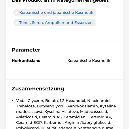
Das Produkt ist in Kategorien eingeteilt
Koreanische und japanische Kosmetik
Toner, Seren, Ampullen und Essenzen
Parameter
Herkunftsland
Koreanische Kosmetik
Zusammensetzung
Voda, Glycerin, Betain, 1,2-Hexandiol, Niacinamid,
Trehalóza, Butylenglykol, Kyanokobalamin, Kyselina
madecassová, Kyselina Asiatová, Madecassosid,
Asiaticosid, Ceramid AS, Ceramid NS, Ceramid AP,
Ceramid EOP, Karbomer, Arginin /kaprylglukosid,
Polyglyceryl-10 laurát, adenosin, xanthanová guma,