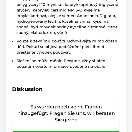
polyglyceryl-10 myristát, kapryl/kaprinový triglycerid,
glyceryl kaprylát, ceramid NP, 3-O kyselina
ethylaskorbová, olej ze semen Adansonia Digitata,
hydrogenovaný lecitin, kyselina vinná, kyselina
sodná, hyd-rohydrát sodný Kyselina citronová, citrát
sodný, Maltodextrin, vůně
Pouze k zevnímu použití. Uchovávejte mimo dosah
dětí. Pokud se objeví podráždění pleti, ihned
přestaňte výrobek používat.
Složení se může měnit. Prosíme, vždy si před
použitím ověřte informace uvedené na obalu.
Diskussion
Es wurden noch keine Fragen
hinzugefügt. Fragen Sie uns, wir beraten
Sie gerne