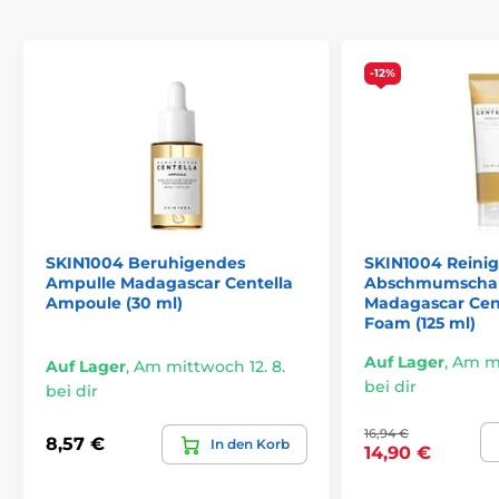
-12%
SKIN1004 Beruhigendes
SKIN1004 Reini
Ampulle Madagascar Centella
Abschmumsch
Ampoule (30 ml)
Madagascar Cen
Foam (125 ml)
Auf Lager
,
Am mi
Auf Lager
,
Am mittwoch 12. 8.
bei dir
bei dir
16,94 €
8,57 €
In den Korb
14,90 €