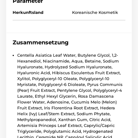
Parameter
Herkunftsland
Koreanische Kosmetik
Zusammensetzung
Centella Asiatica Leaf Water, Butylene Glycol, 1,2-
Hexanediol, Niacinamide, Aqua, Betaine, Sodium
Hyaluronate, Hydrolyzed Sodium Hyaluronate,
Hyaluronic Acid, Hibiscus Esculentus Fruit Extract,
Xylitol, Polyglyceryl-10 Oleate, Polyglyceryl-10
Myristate, Polyglyceryl-6 Dioleate, Pyrus Communis
(Pear) Fruit Extract, Pentylene Glycol, Polyglyceryl-4
Laurate, Ethyl Hexyl Glycerin, Rosa Damascena
Flower Water, Adenosine, Cucumis Melo (Melon)
Fruit Extract, Iris Florentina Root Extract, Hedera
Helix (Ivy) Leaf/Stem Extract, Sodium Phytate,
Methylpropanediol, Xanthan Gum, Citric Acid,
Artemisia Princeps Leaf Extract, Caprylic/Capric
Triglyceride, Polyglutamic Acid, Hydrogenated
Lecithin, Ceramide NP, Capryloyl Salicylic Acid