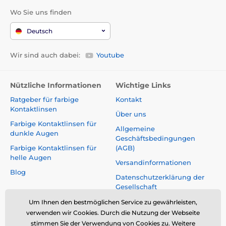
Wo Sie uns finden
Deutsch
Wir sind auch dabei:
Youtube
Nützliche Informationen
Wichtige Links
Ratgeber für farbige
Kontakt
Kontaktlinsen
Über uns
Farbige Kontaktlinsen für
Allgemeine
dunkle Augen
Geschäftsbedingungen
Farbige Kontaktlinsen für
(AGB)
helle Augen
Versandinformationen
Blog
Datenschutzerklärung der
Gesellschaft
Reklamationen und Rücktritt
Um Ihnen den bestmöglichen Service zu gewährleisten,
vom Vertrag
verwenden wir Cookies. Durch die Nutzung der Webseite
stimmen Sie der Verwendung von Cookies zu.
Weitere
Sicherheit und Qualität ohne