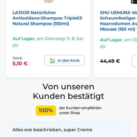
LA'DOR Natürlicher
SHU UEMURA Vo
Antioxidans-Shampoo TripleX3
Schaumfestiger
Natural Shampoo (150ml)
Haarvolumen A
Mousse (150 ml)
Auf Lager
,
am Dienstag 11. 8. bei
Auf Lager
,
am Die
dir
dir
7,14 €
In den Korb
44,49 €
5,10 €
Von unseren
Kunden bestätigt
der Kunden empfehlen
100%
unser Shop
Alles wie beschrieben, super Creme