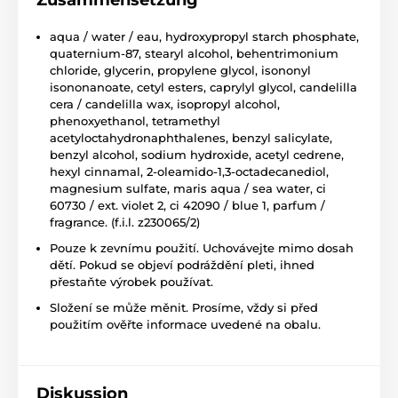
aqua / water / eau, hydroxypropyl starch phosphate,
quaternium-87, stearyl alcohol, behentrimonium
chloride, glycerin, propylene glycol, isononyl
isononanoate, cetyl esters, caprylyl glycol, candelilla
cera / candelilla wax, isopropyl alcohol,
phenoxyethanol, tetramethyl
acetyloctahydronaphthalenes, benzyl salicylate,
benzyl alcohol, sodium hydroxide, acetyl cedrene,
hexyl cinnamal, 2-oleamido-1,3-octadecanediol,
magnesium sulfate, maris aqua / sea water, ci
60730 / ext. violet 2, ci 42090 / blue 1, parfum /
fragrance. (f.i.l. z230065/2)
Pouze k zevnímu použití. Uchovávejte mimo dosah
dětí. Pokud se objeví podráždění pleti, ihned
přestaňte výrobek používat.
Složení se může měnit. Prosíme, vždy si před
použitím ověřte informace uvedené na obalu.
Diskussion