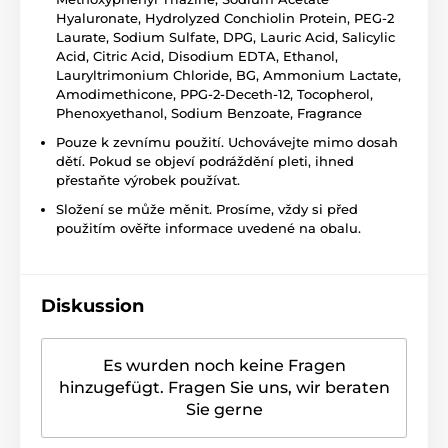
Hyaluronate, Hydrolyzed Conchiolin Protein, PEG-2
Laurate, Sodium Sulfate, DPG, Lauric Acid, Salicylic
Acid, Citric Acid, Disodium EDTA, Ethanol,
Lauryltrimonium Chloride, BG, Ammonium Lactate,
Amodimethicone, PPG-2-Deceth-12, Tocopherol,
Phenoxyethanol, Sodium Benzoate, Fragrance
Pouze k zevnímu použití. Uchovávejte mimo dosah
dětí. Pokud se objeví podráždění pleti, ihned
přestaňte výrobek používat.
Složení se může měnit. Prosíme, vždy si před
použitím ověřte informace uvedené na obalu.
Diskussion
Es wurden noch keine Fragen
hinzugefügt. Fragen Sie uns, wir beraten
Sie gerne