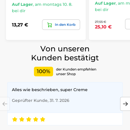
Auf Lager
,
am mo
Auf Lager
,
am montags 10. 8.
bei dir
bei dir
27,55 €
13,27 €
In den Korb
25,10 €
Von unseren
Kunden bestätigt
der Kunden empfehlen
100%
unser Shop
Alles wie beschrieben, super Creme
Geprüfter Kunde, 31. 7. 2026