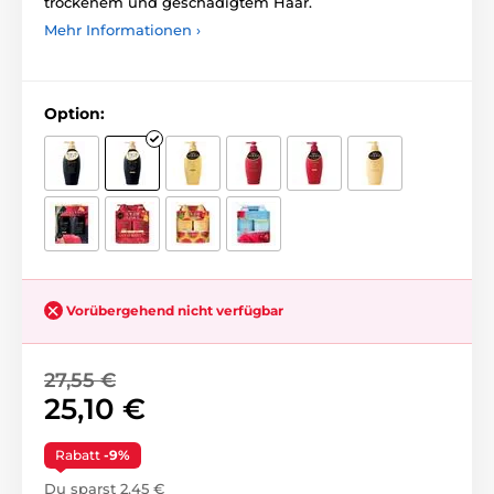
trockenem und geschädigtem Haar.
Mehr Informationen ›
Option:
Vorübergehend nicht verfügbar
27,55 €
25,10 €
Rabatt
-9%
Du sparst 2,45 €