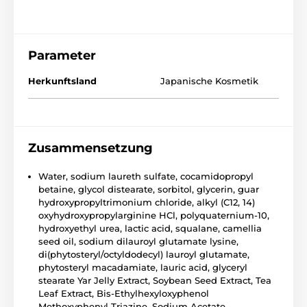
Parameter
Herkunftsland
Japanische Kosmetik
Zusammensetzung
Water, sodium laureth sulfate, cocamidopropyl
betaine, glycol distearate, sorbitol, glycerin, guar
hydroxypropyltrimonium chloride, alkyl (C12, 14)
oxyhydroxypropylarginine HCl, polyquaternium-10,
hydroxyethyl urea, lactic acid, squalane, camellia
seed oil, sodium dilauroyl glutamate lysine,
di(phytosteryl/octyldodecyl) lauroyl glutamate,
phytosteryl macadamiate, lauric acid, glyceryl
stearate Yar Jelly Extract, Soybean Seed Extract, Tea
Leaf Extract, Bis-Ethylhexyloxyphenol
Methoxyphenyl Triazine, Sodium Acetate