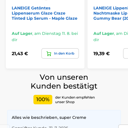
LANEIGE Getöntes
LANEIGE Lippen
Lippenserum Glaze Craze
Nachtmaske Lip
Tinted Lip Serum - Maple Glaze
Gummy Bear (20
Auf Lager
,
am Dienstag 11. 8. bei
Auf Lager
,
am Die
dir
dir
21,43 €
19,39 €
In den Korb
Von unseren
Kunden bestätigt
der Kunden empfehlen
100%
unser Shop
Alles wie beschrieben, super Creme