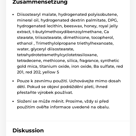
Zusammensetzung
Diisostearyl malate, hydrogenated polyisobutene,
mineral oil, hydrogenated dextrin palmitate, DPG,
hydrogenated lecithin, beeswax, honey, royal jelly
extract, t-butylmethoxydibenzoylmethane, Ca
stearate, triisostearate, dimethicone, tocopherol,
ethanol , Trimethylolpropane triethylhexanoate,
water, glyceryl diisostearate,
tetrahydrotetramethylcyclotetrasiloxane,
tetradecene, methicone, silica, fragrance, synthetic
gold mica, titanium oxide, iron oxide, Ba sulfate, red
201, red 202, yellow 5
Pouze k zevnímu použití. Uchovávejte mimo dosah
dětí. Pokud se objeví podráždění pleti, ihned
přestaňte výrobek používat.
Složení se může měnit. Prosíme, vždy si před
použitím ověřte informace uvedené na obalu.
Diskussion