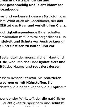
t
feuchtigkeitsspendende und
Haar
geschmeidig und leicht kämmbar
vorzubeugen.
res und
verbessert dessen Struktur
, was
hrt. Wirkt auch als Conditioner, der
das
Glättet das Haar und verleiht ihm Glanz.
euchtigkeitsspendende
Eigenschaften
ombination mit Sorbitol sorgt dieses Duo
htigkeit und Schutz vor Austrocknung
.
 und elastisch zu halten und vor
r Bestandteil der menschlichen Haut und
t sie
, wodurch das Haar
hydratisiert und
ität
des Haares und
reduziert dessen
essern dessen Struktur. Sie
reduzieren
rsorgen es mit Nährstoffen.
Sie
haften, die helfen können, die
Kopfhaut
sspendender
Wirkstoff, der
die natürliche
t, Feuchtigkeit zu speichern und
schützt