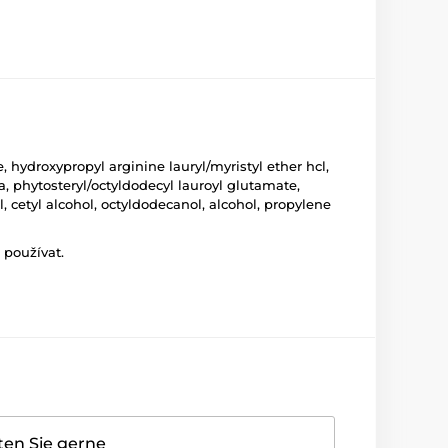
hydroxypropyl arginine lauryl/myristyl ether hcl,
, phytosteryl/octyldodecyl lauroyl glutamate,
 cetyl alcohol, octyldodecanol, alcohol, propylene
 používat.
ten Sie gerne