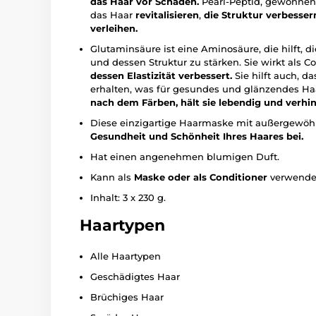
das Haar vor Schäden.
Pearl-Peptid, gewonnen 
das Haar
revitalisieren
,
die Struktur verbesser
verleihen.
Glutaminsäure ist eine Aminosäure, die hilft, d
und dessen Struktur zu stärken. Sie wirkt als C
dessen Elastizität verbessert.
Sie hilft auch, d
erhalten, was für gesundes und glänzendes Haa
nach dem Färben, hält sie lebendig und verhin
Diese einzigartige Haarmaske mit außergewöhnl
Gesundheit und Schönheit Ihres Haares bei.
Hat einen angenehmen blumigen Duft.
Kann als
Maske oder als Conditioner
verwende
Inhalt: 3 x 230 g.
Haartypen
Alle Haartypen
Geschädigtes Haar
Brüchiges Haar