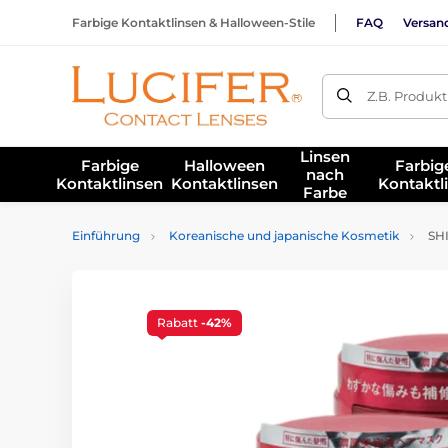
Farbige Kontaktlinsen & Halloween-Stile
FAQ
Versan
Z.B. Produk
Linsen
Farbige
Halloween
Farbig
nach
Kontaktlinsen
Kontaktlinsen
Kontaktl
Farbe
Einführung
Koreanische und japanische Kosmetik
SHI
Rabatt
-42%