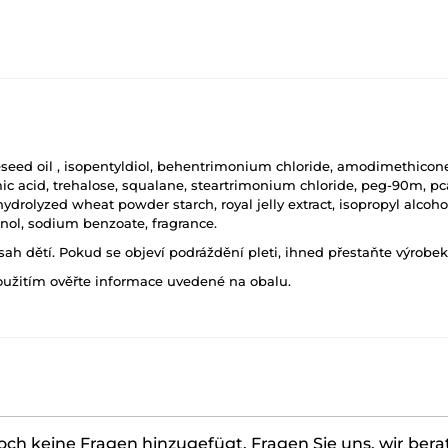
seed oil , isopentyldiol, behentrimonium chloride, amodimethicone, 
c acid, trehalose, squalane, steartrimonium chloride, peg-90m, pca
rolyzed wheat powder starch, royal jelly extract, isopropyl alcohol,
anol, sodium benzoate, fragrance.
h dětí. Pokud se objeví podráždění pleti, ihned přestaňte výrobek
oužitím ověřte informace uvedené na obalu.
ch keine Fragen hinzugefügt. Fragen Sie uns, wir bera