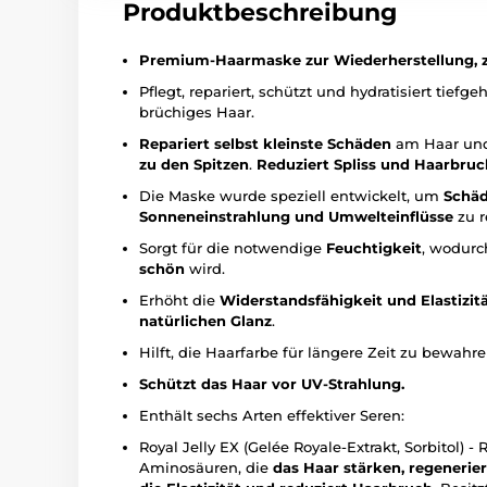
Produktbeschreibung
Premium-Haarmaske zur Wiederherstellung, zu
Pflegt, repariert, schützt und hydratisiert tief
brüchiges Haar.
Repariert selbst kleinste Schäden
am Haar u
zu den Spitzen
.
Reduziert Spliss und Haarbruc
Die Maske wurde speziell entwickelt, um
Schäd
Sonneneinstrahlung und Umwelteinflüsse
zu r
Sorgt für die notwendige
Feuchtigkeit
, wodurc
schön
wird.
Erhöht die
Widerstandsfähigkeit und Elastizit
natürlichen Glanz
.
Hilft, die Haarfarbe für längere Zeit zu bewahre
Schützt das Haar vor UV-Strahlung.
Enthält sechs Arten effektiver Seren:
Royal Jelly EX (Gelée Royale-Extrakt, Sorbitol) 
Aminosäuren, die
das Haar stärken, regenerie