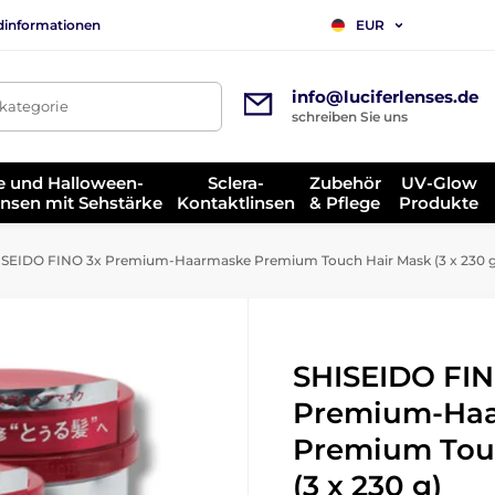
dinformationen
EUR
info@luciferlenses.de
tkategorie
schreiben Sie uns
e und Halloween-
Sclera-
Zubehör
UV-Glow
insen mit Sehstärke
Kontaktlinsen
& Pflege
Produkte
SEIDO FINO 3x Premium-Haarmaske Premium Touch Hair Mask (3 x 230 g
SHISEIDO FIN
Premium-Ha
Premium Tou
(3 x 230 g)