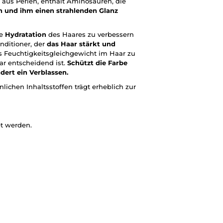
aus Perlen, enthält Aminosäuren, die
n und ihm einen strahlenden Glanz
ie
Hydratation
des Haares zu verbessern
onditioner, der
das Haar stärkt und
as Feuchtigkeitsgleichgewicht im Haar zu
r entscheidend ist.
Schützt die Farbe
dert ein Verblassen.
ichen Inhaltsstoffen trägt erheblich zur
t werden.