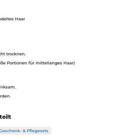
deltes Haar
ht trocknen.
e Portionen für mittellanges Haar)
wirksam.
rden.
eilt
Geschenk- & Pflegesets