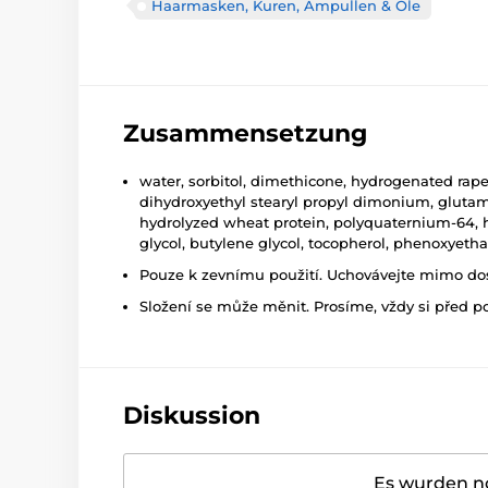
Haarmasken, Kuren, Ampullen & Öle
Zusammensetzung
water, sorbitol, dimethicone, hydrogenated rape
dihydroxyethyl stearyl propyl dimonium, glutami
hydrolyzed wheat protein, polyquaternium-64, hyd
glycol, butylene glycol, tocopherol, phenoxyeth
Pouze k zevnímu použití. Uchovávejte mimo dosa
Složení se může měnit. Prosíme, vždy si před p
Diskussion
Es wurden no