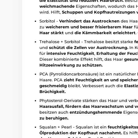
die Elastizität und reduziert Haarbruch.
Besitz
weichmachende
Eigenschaften, wodurch das 
wird. Hilft,
Schuppen und Kopfhautreizungen 
Sorbitol -
Verhindert das Austrocknen
des Haa
zu
weicherem und besser frisierbarem Haar
fü
Haar stärkt
und
die Kämmbarkeit erleichtert
.
Trehalose + Sorbitol - Trehalose besitzt starke
f
und
schützt die Zellen vor Austrocknung.
In K
für
intensive Feuchtigkeit
,
Erhaltung der Feuc
Dieser kombinierte Effekt hilft, das Haar
gesund
Hitzeeinwirkung zu schützen.
PCA (Pyrrolidoncarbonsäure) ist ein natürliche
Haare. PCA
zieht Feuchtigkeit an und speicher
geschmeidig
bleibt. Verbessert auch die
Elastiz
Brüchigkeit.
Phytosterol-Derivate stärken das Haar und verb
Haarausfall, fördern das Haarwachstum und ve
besitzen auch
entzündungshemmende
Eigensc
zu beruhigen.
Squalan + Pearl - Squalan ist ein
feuchtigkeit
Ölproduktion der Kopfhaut nachahmt.
Es hilf