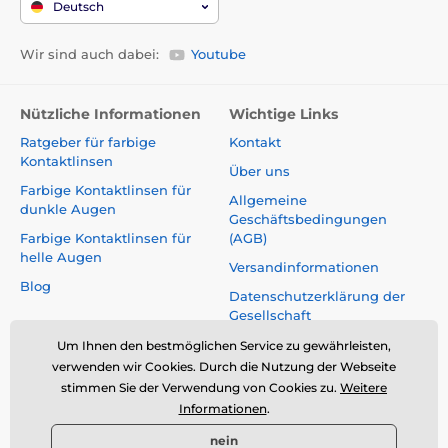
Deutsch
Wir sind auch dabei:
Youtube
Nützliche Informationen
Wichtige Links
Ratgeber für farbige
Kontakt
Kontaktlinsen
Über uns
Farbige Kontaktlinsen für
Allgemeine
dunkle Augen
Geschäftsbedingungen
Farbige Kontaktlinsen für
(AGB)
helle Augen
Versandinformationen
Blog
Datenschutzerklärung der
Gesellschaft
Reklamationen und Rücktritt
Um Ihnen den bestmöglichen Service zu gewährleisten,
vom Vertrag
verwenden wir Cookies. Durch die Nutzung der Webseite
stimmen Sie der Verwendung von Cookies zu.
Weitere
Sicherheit und Qualität ohne
Informationen
.
Kompromisse
nein