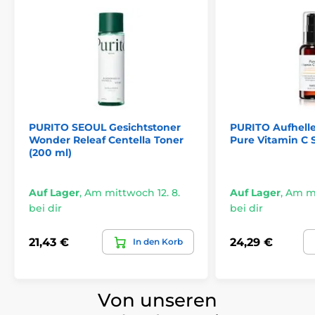
PURITO SEOUL Gesichtstoner
PURITO Aufhell
Wonder Releaf Centella Toner
Pure Vitamin C 
(200 ml)
Auf Lager
,
Am mittwoch 12. 8.
Auf Lager
,
Am mi
bei dir
bei dir
21,43 €
24,29 €
In den Korb
Von unseren