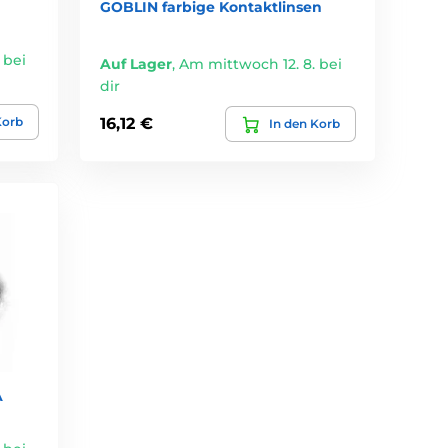
GOBLIN farbige Kontaktlinsen
 bei
Auf Lager
,
Am mittwoch 12. 8. bei
dir
Korb
16,12 €
In den Korb
A