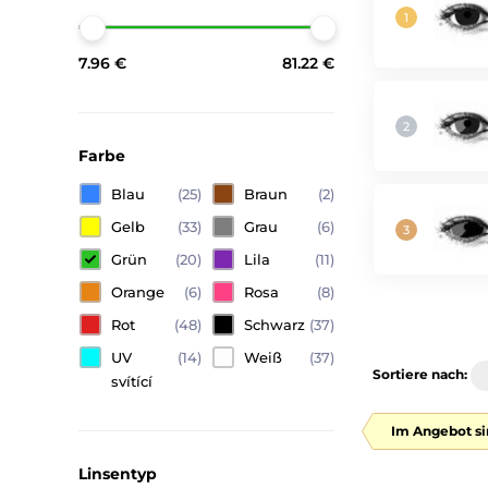
7.96 €
81.22 €
Farbe
Blau
(25)
Braun
(2)
Gelb
(33)
Grau
(6)
Grün
(20)
Lila
(11)
Orange
(6)
Rosa
(8)
Rot
(48)
Schwarz
(37)
UV
(14)
Weiß
(37)
Sortiere nach:
svítící
Im Angebot si
Linsentyp