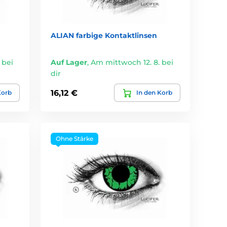
ALIAN farbige Kontaktlinsen
 bei
Auf Lager
,
Am mittwoch 12. 8. bei
dir
16,12 €
Korb
In den Korb
Ohne Stärke