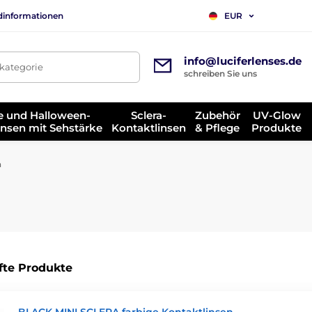
dinformationen
EUR
info@luciferlenses.de
tkategorie
schreiben Sie uns
e und Halloween-
Sclera-
Zubehör
UV-Glow
insen mit Sehstärke
Kontaktlinsen
& Pflege
Produkte
n
fte Produkte