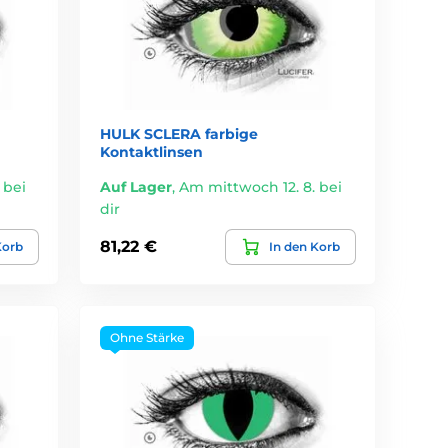
HULK SCLERA farbige
Kontaktlinsen
 bei
Auf Lager
,
Am mittwoch 12. 8. bei
dir
81,22 €
Korb
In den Korb
Ohne Stärke