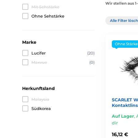
Wir stellen aus 
Mit Sehstärke
Ohne Sehstärke
Alle Filter lös
Marke
Ohne Stärke
Lucifer
(20)
Maxvue
(0)
Herkunftsland
Malaysia
SCARLET W
Kontaktlin
Südkorea
Auf Lager
,
dir
16,12 €