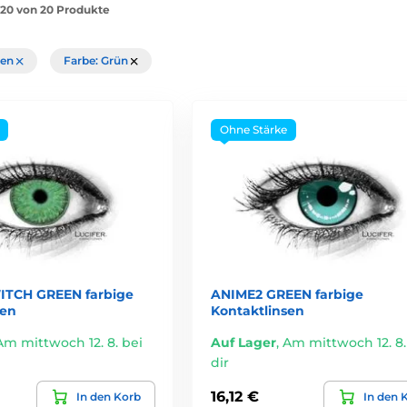
1-20 von 20 Produkte
chen
Farbe: Grün
Ohne Stärke
ITCH GREEN farbige
ANIME2 GREEN farbige
sen
Kontaktlinsen
Am mittwoch 12. 8. bei
Auf Lager
,
Am mittwoch 12. 8.
dir
16,12 €
In den Korb
In den 