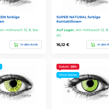
EN farbige
SUPER NATURAL farbige
sen
Kontaktlinsen
Am mittwoch 12. 8. bei
Auf Lager
,
Am mittwoch 12. 8.
dir
16,12 €
In den Korb
In den 
Rabatt
-25%
Ohne Stärke