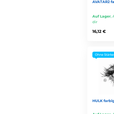
AVATAR2 fa
Auf Lager
,
dir
16,12 €
Ohne Stärke
HULK farbi