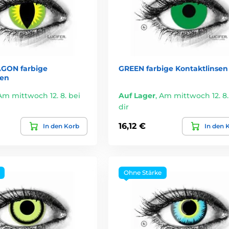
GON farbige
GREEN farbige Kontaktlinsen
sen
Am mittwoch 12. 8. bei
Auf Lager
,
Am mittwoch 12. 8.
dir
16,12 €
In den Korb
In den 
Ohne Stärke