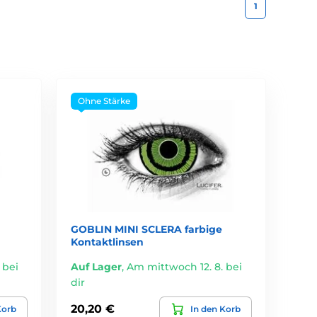
1
Ohne Stärke
GOBLIN MINI SCLERA farbige
Kontaktlinsen
 bei
Auf Lager
,
Am mittwoch 12. 8. bei
dir
20,20 €
Korb
In den Korb