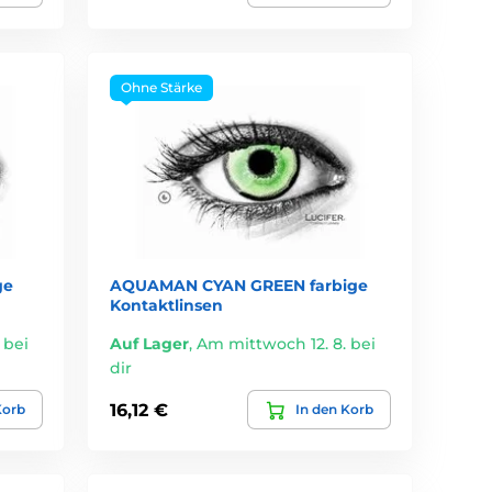
Ohne Stärke
ge
AQUAMAN CYAN GREEN farbige
Kontaktlinsen
 bei
Auf Lager
,
Am mittwoch 12. 8. bei
dir
16,12 €
Korb
In den Korb