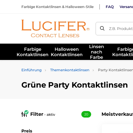
Farbige Kontaktlinsen & Halloween-Stile
FAQ
Versan
Z.B. Produk
Linsen
Farbige
Halloween
Farbig
nach
Kontaktlinsen
Kontaktlinsen
Kontaktl
Farbe
Einführung
Themenkontaktlinsen
Party Kontaktlinse
Grüne Party Kontaktlinsen
Filter
Meistverkau
- aktiv
20
Preis