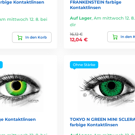
rbige Kontaktlinsen
FRANKENSTEIN farbige
Kontaktlinsen
Auf Lager
,
Am mittwoch 12. 8.
Am mittwoch 12. 8. bei
dir
16,12 €
In den 
In den Korb
12,04 €
Ohne Stärke
ge Kontaktlinsen
TOKYO N GREEN MINI SCLER
farbige Kontaktlinsen