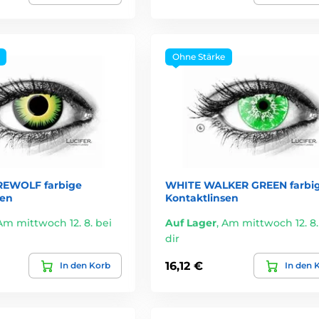
Ohne Stärke
EWOLF farbige
WHITE WALKER GREEN farbi
sen
Kontaktlinsen
Am mittwoch 12. 8. bei
Auf Lager
,
Am mittwoch 12. 8.
dir
16,12 €
In den Korb
In den 