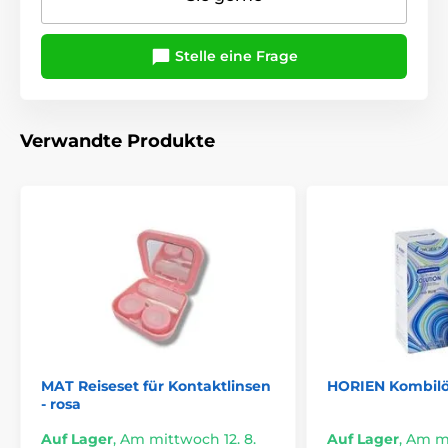
Stelle eine Frage
Verwandte Produkte
MAT Reiseset für Kontaktlinsen
HORIEN Kombilö
- rosa
Auf Lager
,
Am mittwoch 12. 8.
Auf Lager
,
Am mi