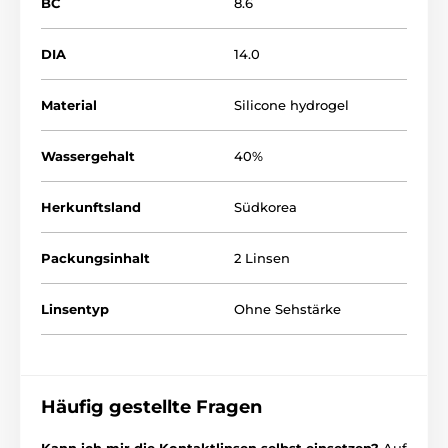
BC
8.6
DIA
14.0
Material
Silicone hydrogel
Wassergehalt
40%
Herkunftsland
Südkorea
Packungsinhalt
2 Linsen
Linsentyp
Ohne Sehstärke
Häufig gestellte Fragen
Kann ich mir die Kontaktlinsen selbst einsetzen?
Auf