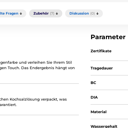
llte Fragen
Zubehör
(7)
Diskussion
(0)
Parameter
Zertifikate
ugenfarbe und verleihen Sie Ihrem Stil
igen Touch. Das Endergebnis hängt von
Tragedauer
BC
DIA
nischen Kochsalzlösung verpackt, was
rantiert.
Material
Wassergehalt