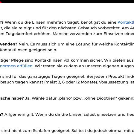
en?
Wenn du die Linsen mehrfach trägst, benötigst du eine
Kontakt
gt, die sie reinigt und für den nächsten Gebrauch vorbereitet. A
d den Tragekomfort erhöhen. Manche verwenden zum Einsetzen ein
erwenden?
Nein. Es muss sich um eine Lösung für weiche Kontaktli
 Kontaktlinsen geeignet sein.
htiger Pflege sind Kontaktlinsen vollkommen sicher. Wir bieten au
snormen erfüllen
. Wir testen sie zudem an unseren eigenen Augen
n sind für das ganztägige Tragen geeignet. Bei jedem Produkt fin
uch tragen kannst (meist 3, 6 oder 12 Monate). Voraussetzung ist n
hwäche habe?
Ja. Wähle dafür „plano“ bzw. „ohne Dioptrien“ gekenn
en?
Allgemein gilt: Wenn du dir die Linsen selbst einsetzen und h
 sind nicht zum Schlafen geeignet. Solltest du jedoch einmal mit 