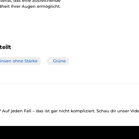
erial, das eine ausreichende
dheit Ihrer Augen ermöglicht.
eilt
linsen ohne Stärke
Grüne
?
Auf jeden Fall – das ist gar nicht kompliziert. Schau dir unser Vi