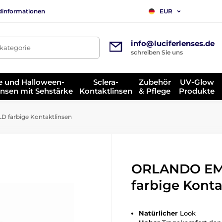
dinformationen
EUR
info@luciferlenses.de
tkategorie
schreiben Sie uns
e und Halloween-
Sclera-
Zubehör
UV-Glow
insen mit Sehstärke
Kontaktlinsen
& Pflege
Produkte
farbige Kontaktlinsen
ORLANDO E
farbige Konta
Natürlicher
Look